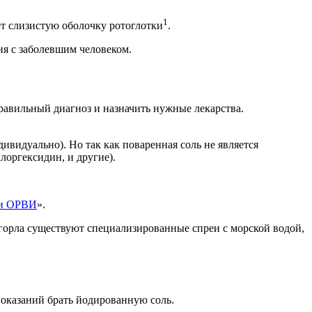
1
ет слизистую оболочку ротоглотки
.
я с заболевшим человеком.
правильный диагноз и назначить нужные лекарства.
дивидуально). Но так как поваренная соль не является
лоргексидин, и другие).
и ОРВИ
».
 горла существуют специализированные спреи с морской водой,
показаний брать йодированную соль.