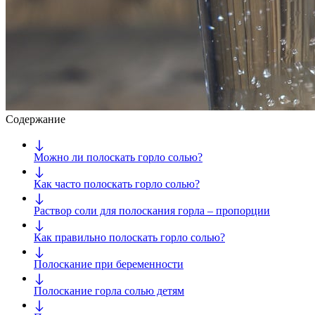
Содержание
Можно ли полоскать горло солью?
Как часто полоскать горло солью?
Раствор соли для полоскания горла – пропорции
Как правильно полоскать горло солью?
Полоскание при беременности
Полоскание горла солью детям