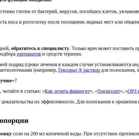
 стенки глотки от бактерий, вирусов, погибших клеток, увлажня
ть носа и ротоглотку после посещения людных мест или общени
цией,
обратитесь к специалисту
. Только врач может поставить 
подбора
препаратов
и средств терапии.
 дней подряд (сроки лечения в каждом случае устанавливаются ин
 антисептиками (например,
Гексорал ® раствор
для полоскания, х
лучше
»?
читайте в статьях: «
Как лечить фарингит
», «
Тонзиллит
», «
ОРЗ 
т доказательства их эффективности. Для полоскания и орошения
ропорции
 ложку
соли на 200 мл кипяченой воды. При отсутствии противо