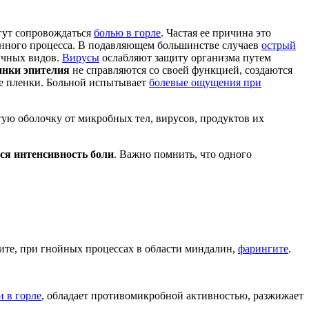
гут сопровождаться
болью в горле
. Частая ее причина это
нного процесса. В подавляющем большинстве случаев
острый
ичных видов.
Вирусы
ослабляют защиту организма путем
нки эпителия
не справляются со своей функцией, создаются
ые пленки. Больной испытывает
болевые ощущения при
ую оболочку от микробных тел, вирусов, продуктов их
ся интенсивность боли
. Важно помнить, что одного
ите, при гнойных процессах в области миндалин,
фарингите
.
и в горле
, обладает противомикробной активностью, разжижает