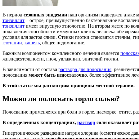
В период
сезонных эпидемии
наш организм подвержен атаке 
тонзиллит
– острое, преимущественно бактериальное воспале
тонзиллит
имеет вирусную этиологию. На втором месте по кол
подавления способности иммунных клеток человека обезврежи
условия для застоя слизи. Стенки глотки становятся отечны,
глотании
,
кашель
, общее недомогание.
Важным компонентом комплексного лечения является
полоска
жизнедеятельности, гноя, увлажнить эпителий глотки.
В зависимости от состава
раствора для полоскания
, реализует
полоскания
может быть недостаточно
, более эффективное ле
В этой статье мы рассмотрим принципы местной терапии.
Можно ли полоскать горло солью?
Полоскание применяется при боли в горле, насморке, отите, р
В определенных концентрациях,
раствор
соли оказывает ра
Гипертоническое разведение натрия хлорида (осмотическое дав
густую слизь, гной,
способствует восстановлению дренирую