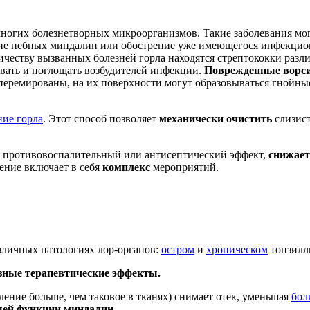
многих болезнетворных микроорганизмов. Такие заболевания мо
ние небных миндалин или обострение уже имеющегося инфекцио
ичеству вызванных болезней горла находятся стрептококки разл
вать и поглощать возбудителей инфекции.
Поврежденные ворси
 гиперемированы, на их поверхности могут образовываться гнойн
ние горла
. Этот способ позволяет
механически очистить
слизист
ся противовоспалительный или антисептический эффект,
снижает
чение включает в себя
комплекс
мероприятий.
азличных патологиях лор-органов:
остром
и
хроническом
тонзилл
зные терапевтические эффекты.
ление больше, чем таковое в тканях) снимает отек, уменьшая
бол
щей функции миндалин
.