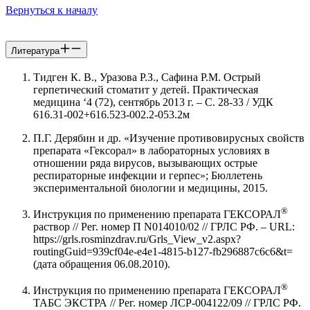
Вернуться к началу
Литература
Тидген К. В., Уразова Р.З., Сафина Р.М. Острый
герпетический стоматит у детей. Практическая
медицина ‘4 (72), сентябрь 2013 г. – С. 28-33 / УДК
616.31-002+616.523-002.2-053.2м
П.Г. Дерябин и др. «Изучение противовирусных свойств
препарата «Гексорал» в лабораторных условиях в
отношении ряда вирусов, вызывающих острые
респираторные инфекции и герпес»; Бюллетень
экспериментальной биологии и медицины, 2015.
®
Инструкция по применению препарата ГЕКСОРАЛ
раствор // Рег. номер П N014010/02 // ГРЛС РФ. – URL:
https://grls.rosminzdrav.ru/Grls_View_v2.aspx?
routingGuid=939cf04e-e4e1-4815-b127-fb296887c6c6&t=
(дата обращения 06.08.2010).
®
Инструкция по применению препарата ГЕКСОРАЛ
ТАБС ЭКСТРА // Рег. номер ЛСР-004122/09 // ГРЛС РФ.