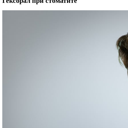
Гексорал при стоматите