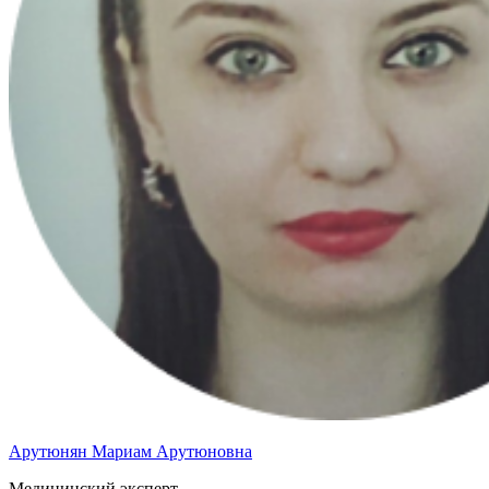
Арутюнян Мариам Арутюновна
Медицинский эксперт