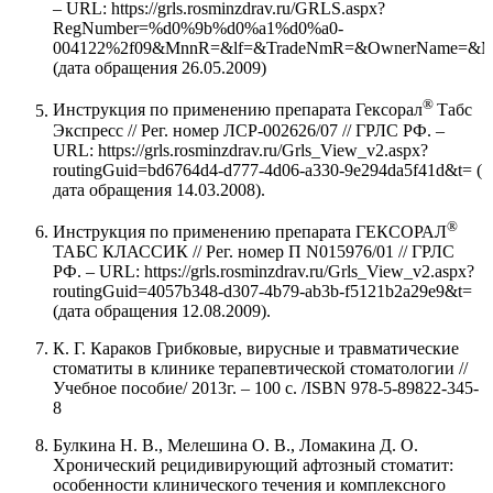
– URL: https://grls.rosminzdrav.ru/GRLS.aspx?
RegNumber=%d0%9b%d0%a1%d0%a0-
004122%2f09&MnnR=&lf=&TradeNmR=&OwnerName=&MnfO
(дата обращения 26.05.2009)
®
Инструкция по применению препарата Гексорал
Табс
Экспресс // Рег. номер ЛСР-002626/07 // ГРЛС РФ. –
URL: https://grls.rosminzdrav.ru/Grls_View_v2.aspx?
routingGuid=bd6764d4-d777-4d06-a330-9e294da5f41d&t= (
дата обращения 14.03.2008).
®
Инструкция по применению препарата ГЕКСОРАЛ
ТАБС КЛАССИК // Рег. номер П N015976/01 // ГРЛС
РФ. – URL: https://grls.rosminzdrav.ru/Grls_View_v2.aspx?
routingGuid=4057b348-d307-4b79-ab3b-f5121b2a29e9&t=
(дата обращения 12.08.2009).
К. Г. Караков Грибковые, вирусные и травматические
стоматиты в клинике терапевтической стоматологии //
Учебное пособие/ 2013г. – 100 с. /ISBN 978-5-89822-345-
8
Булкина Н. В., Мелешина О. В., Ломакина Д. О.
Хронический рецидивирующий афтозный стоматит:
особенности клинического течения и комплексного