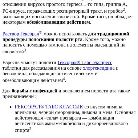
отношении вирусов простого герпеса 1-го типа, гриппа А,
2
PC-вируса, поражающих респираторный тракт, и грибов
,
вызывающих воспаление слизистой. Кроме того, он обладает
некоторым
обезболивающим действием
.
®
Раствор Гексорал
можно использовать
для традиционной
процедуры полоскания полости рта
. Кроме того, можно
наносить с помощью тампона на элементы высыпаний на
3
слизистой
.
Взрослым могут подойти
Гексорал® Табс Экспресс
–
таблетки для рассасывания на основе
хлоргексидина
и
бензокаина, обладающие антисептическим и
4
обезболивающим действием
.
Для
борьбы с инфекцией
и воспалением полости рта также
предназначены:
ГЕКСОРАЛ® ТАБС КЛАССИК
со вкусом лимона,
апельсина, черной смородины, лимона и меда. Основная
действующая «сила» препарата — комбинация
антисептиков амилметакрезола и дихлорбензилового
5
спирта
.