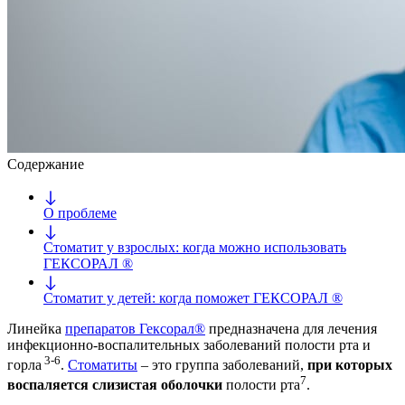
Содержание
О проблеме
Стоматит у взрослых: когда можно использовать
ГЕКСОРАЛ ®
Стоматит у детей: когда поможет ГЕКСОРАЛ ®
Линейка
препаратов Гексорал®
предназначена для лечения
инфекционно-воспалительных заболеваний полости рта и
3-6
горла
.
Стоматиты
– это группа заболеваний,
при которых
7
воспаляется слизистая оболочки
полости рта
.