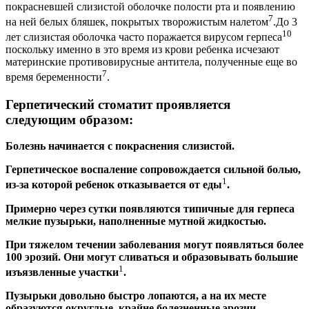
покрасневшей слизистой оболочке полости рта и появлению
7
на ней белых бляшек, покрытых творожистым налетом
.До 3
10
лет слизистая оболочка часто поражается вирусом герпеса
поскольку именно в это время из крови ребенка исчезают
материнские противовирусные антитела, полученные еще во
7
время беременности
.
Герпетический стоматит проявляется
следующим образом:
Болезнь начинается с покраснения слизистой.
Герпетическое воспаление сопровождается сильной болью,
1
из-за которой ребенок отказывается от еды
.
Примерно через сутки появляются типичные для герпеса
мелкие пузырьки, наполненные мутной жидкостью.
При тяжелом течении заболевания могут появляться более
100 эрозий. Они могут сливаться и образовывать большие
1
изъязвленные участки
.
Пузырьки довольно быстро лопаются, а на их месте
образуются округлые, крайне болезненные эрозии –