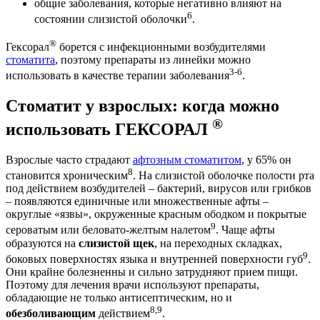
общие заболевания, которые негативно влияют на
6
состоянии слизистой оболочки
.
®
Гексорал
борется с инфекционными возбудителями
стоматита
, поэтому препараты из линейки можно
3-6
использовать в качестве терапии заболевания
.
Стоматит у взрослых: когда можно
®
использовать ГЕКСОРАЛ
Взрослые часто страдают
афтозным стоматитом
, у 65% он
8
становится хроническим
. На слизистой оболочке полости рта
под действием возбудителей – бактерий, вирусов или грибков
– появляются единичные или множественные афты –
округлые «язвы», окруженные красным ободком и покрытые
9
сероватым или беловато-желтым налетом
. Чаще афты
образуются на
слизистой щек
, на переходных складках,
9
боковых поверхностях языка и внутренней поверхности губ
.
Они крайне болезненны и сильно затрудняют прием пищи.
Поэтому для лечения врачи используют препараты,
обладающие не только антисептическим, но и
8,9
обезболивающим
действием
.