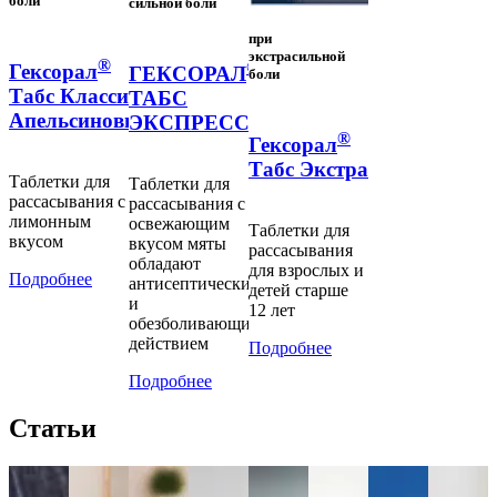
боли
сильной боли
при
экстрасильной
®
®
Гексорал
ГЕКСОРАЛ
боли
Табс Классик
ТАБС
Апельсиновые
ЭКСПРЕСС
®
Гексорал
Табс Экстра
Таблетки для
Таблетки для
рассасывания с
рассасывания с
лимонным
освежающим
Таблетки для
вкусом
вкусом мяты
рассасывания
обладают
для взрослых и
Подробнее
антисептическим
детей старше
и
12 лет
обезболивающим
действием
Подробнее
Подробнее
Статьи