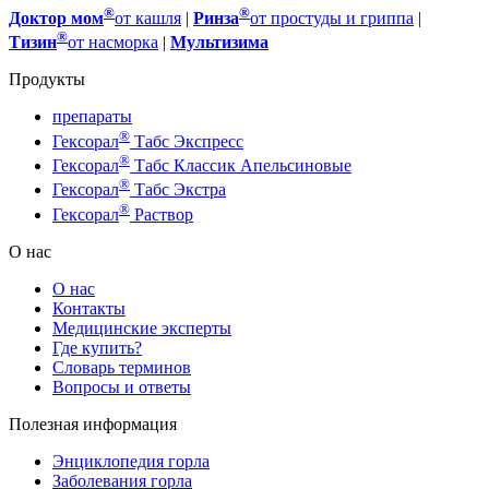
®
®
Доктор мом
от кашля
|
Ринза
от простуды и гриппа
|
®
Тизин
от насморка
|
Мультизима
Продукты
препараты
®
Гексорал
Табс Экспресс
®
Гексорал
Табс Классик Апельсиновые
®
Гексорал
Табс Экстра
®
Гексорал
Раствор
О нас
О нас
Контакты
Медицинские эксперты
Где купить?
Словарь терминов
Вопросы и ответы
Полезная информация
Энциклопедия горла
Заболевания горла