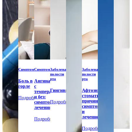
Симптомы
Симптомы
Заболевания
Заболевания
полости
полости
рта
рта
Боль в
Ангина
горле
с
Гингивит
Афтозный
температурой
стоматит:
и без:
Подробнее
причины,
Подробнее
симптомы
симптомы
лечения
и
лечение
Подробнее
Подробнее