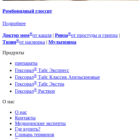
Ромбовидный глоссит
Подробнее
®
®
Доктор мом
от кашля
|
Ринза
от простуды и гриппа
|
®
Тизин
от насморка
|
Мультизима
Продукты
препараты
®
Гексорал
Табс Экспресс
®
Гексорал
Табс Классик Апельсиновые
®
Гексорал
Табс Экстра
®
Гексорал
Раствор
О нас
О нас
Контакты
Медицинские эксперты
Где купить?
Словарь терминов