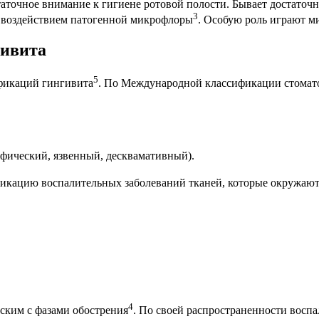
точное внимание к гигиене ротовой полости. Бывает достаточно
3
о воздействием патогенной микрофлоры
. Особую роль играют 
гивита
5
ификаций гингивита
. По Международной классификации стомат
фический, язвенный, десквамативный).
икацию воспалительных заболеваний тканей, которые окружают
4
ским с фазами обострения
. По своей распространенности восп