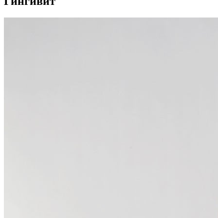
Гингивит