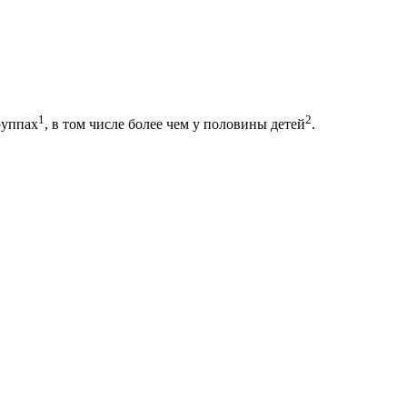
1
2
руппах
, в том числе более чем у половины детей
.