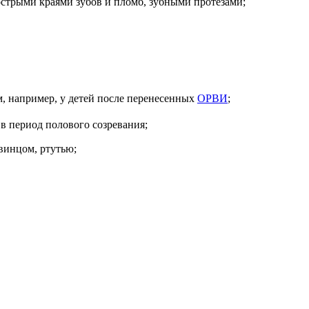
острыми краями зубов и пломб, зубными протезами;
, например, у детей после перенесенных
ОРВИ
;
 в период полового созревания;
винцом, ртутью;