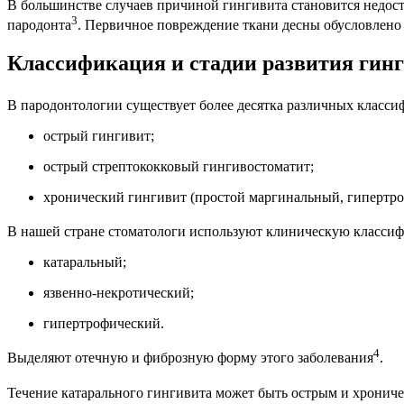
В большинстве случаев причиной гингивита становится недоста
3
пародонта
. Первичное повреждение ткани десны обусловлен
Классификация и стадии развития гин
В пародонтологии существует более десятка различных класс
острый гингивит;
острый стрептококковый гингивостоматит;
хронический гингивит (простой маргинальный, гипертро
В нашей стране стоматологи используют клиническую классиф
катаральный;
язвенно-некротический;
гипертрофический.
4
Выделяют отечную и фиброзную форму этого заболевания
.
Течение катарального гингивита может быть острым и хрониче