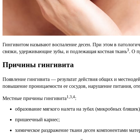
Гингивитом называют воспаление десен. При этом в патологиче
3
связки, удерживающие зубы, и подлежащая костная ткань
. О 
Причины гингивита
Появление гингивита — результат действия общих и местнод
повышение проницаемости ее сосудов, нарушение питания, от
1,3,4
Местные причины гингивита
:
образование мягкого налета на зубах (микробных бляшек)
пришеечный кариес;
химическое раздражение ткани десен компонентами мате