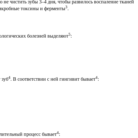
 не чистить зубы 3–4 дня, чтобы развилось воспаление тканей
3
микробные токсины и ферменты
.
5
ологических болезней выделяют
:
4
4
 зуб
. В соответствии с ней гингивит бывает
:
4
алительный процесс бывает
: