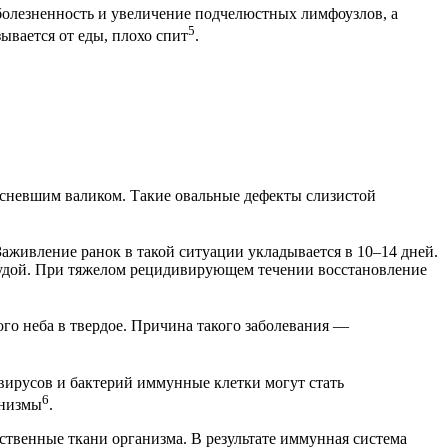
болезненность и увеличение подчелюстных лимфоузлов, а
5
ывается от еды, плохо спит
.
асневшим валиком. Такие овальные дефекты слизистой
Заживление ранок в такой ситуации укладывается в 10–14 дней.
студой. При тяжелом рецидивирующем течении восстановление
ого неба в твердое. Причина такого заболевания —
вирусов и бактерий иммунные клетки могут стать
6
анизмы
.
твенные ткани организма. В результате иммунная система