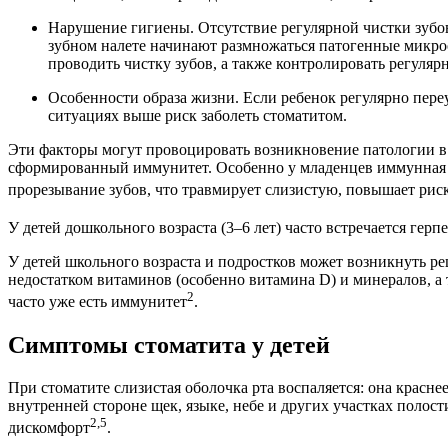
Нарушение гигиены. Отсутствие регулярной чистки зубо
зубном налете начинают размножаться патогенные микро
проводить чистку зубов, а также контролировать регуляр
Особенности образа жизни. Если ребенок регулярно переу
ситуациях выше риск заболеть стоматитом.
Эти факторы могут провоцировать возникновение патологии в л
сформированный иммунитет. Особенно у младенцев иммунная с
прорезывание зубов, что травмирует слизистую, повышает рис
У детей дошкольного возраста (3–6 лет) часто встречается ге
У детей школьного возраста и подростков может возникнуть 
недостатком витаминов (особенно витамина D) и минералов, а 
2
часто уже есть иммунитет
.
Симптомы стоматита у детей
При стоматите слизистая оболочка рта воспаляется: она красне
внутренней стороне щек, языке, небе и других участках полост
2,5
дискомфорт
.