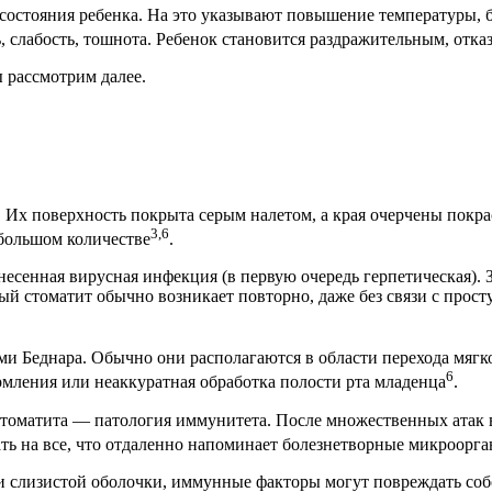
состояния ребенка. На это указывают повышение температуры, 
 слабость, тошнота. Ребенок становится раздражительным, отказ
 рассмотрим далее.
Их поверхность покрыта серым налетом, а края очерчены покр
3,6
 большом количестве
.
несенная вирусная инфекция (в первую очередь герпетическая). 
ный стоматит обычно возникает повторно, даже без связи с про
ами Беднара. Обычно они располагаются в области перехода мягк
6
мления или неаккуратная обработка полости рта младенца
.
 стоматита — патология иммунитета. После множественных атак 
ать на все, что отдаленно напоминает болезнетворные микроорг
 слизистой оболочки, иммунные факторы могут повреждать собс