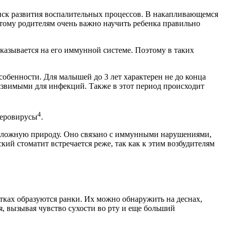
иск развития воспалительных процессов. В накапливающемся
тому родителям очень важно научить ребенка правильно
сказывается на его иммунной системе. Поэтому в таких
собенности. Для малышей до 3 лет характерен не до конца
язвимыми для инфекций. Также в этот период происходит
4
теровирусы
.
 сложную природу. Оно связано с иммунными нарушениями,
ий стоматит встречается реже, так как к этим возбудителям
астках образуются ранки. Их можно обнаружить на деснах,
я, вызывая чувство сухости во рту и еще больший