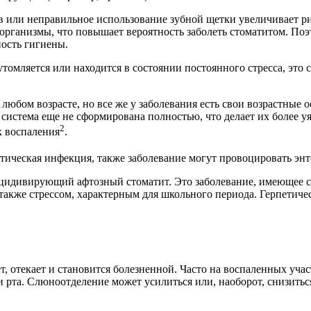
в или неправильное использование зубной щетки увеличивает р
организмы, что повышает вероятность заболеть стоматитом. Поэ
ность гигиены.
томляется или находится в состоянии постоянного стресса, это 
юбом возрасте, но все же у заболевания есть свои возрастные о
истема еще не сформирована полностью, что делает их более у
2
к воспаления
.
рпетическая инфекция, также заболевание могут провоцировать эн
рецидивирующий афтозный стоматит. Это заболевание, имеющее
также стрессом, характерным для школьного периода. Герпетическ
ет, отекает и становится болезненной. Часто на воспаленных уч
и рта. Слюноотделение может усилиться или, наоборот, снизитьс