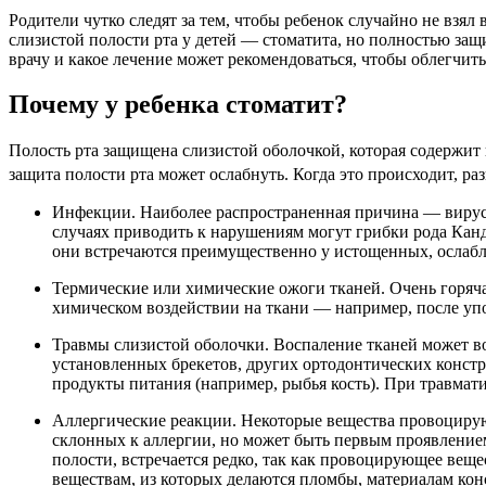
Родители чутко следят за тем, чтобы ребенок случайно не взял
слизистой полости рта у детей — стоматита, но полностью защи
врачу и какое лечение может рекомендоваться, чтобы облегчи
Почему у ребенка стоматит?
Полость рта защищена слизистой оболочкой, которая содержи
защита полости рта может ослабнуть. Когда это происходит, р
Инфекции. Наиболее распространенная причина — вирус
случаях приводить к нарушениям могут грибки рода Канд
они встречаются преимущественно у истощенных, ослаб
Термические или химические ожоги тканей. Очень горяча
химическом воздействии на ткани — например, после уп
Травмы слизистой оболочки. Воспаление тканей может воз
установленных брекетов, других ортодонтических констр
продукты питания (например, рыбья кость). При травмат
Аллергические реакции. Некоторые вещества провоцируют
склонных к аллергии, но может быть первым проявление
полости, встречается редко, так как провоцирующее веще
веществам, из которых делаются пломбы, материалам кон