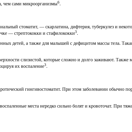
6
а, чем сами микроорганизмы
.
иальный стоматит, — скарлатина, дифтерия, туберкулез и некот
3
очке — стрептококки и стафилококки
.
енных детей, а также для малышей с дефицитом массы тела. Така
ерхности слизистой, которые сложно и долго заживают. Также 
3
воцируя их воспаление
.
кротический гингивостоматит. При этом заболевании обычно по
воспаленные места нередко сильно болят и кровоточат. При тяж