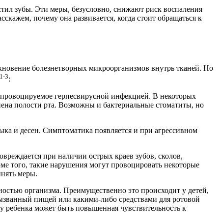
истил зубы. Эти меры, безусловно, снижают риск воспаления
сскажем, почему она развивается, когда стоит обращаться к
кновение болезнетворных микроорганизмов внутрь тканей. Но
1-3
:
 провоцируемое герпесвирусной инфекцией. В некоторых
иена полости рта. Возможны и бактериальные стоматиты, но
зыка и десен. Симптоматика появляется и при агрессивном
овреждается при наличии острых краев зубов, сколов,
оме того, такие нарушения могут провоцировать некоторые
инять меры.
ностью организма. Преимущественно это происходит у детей,
вызванный пищей или какими-либо средствами для ротовой
о у ребенка может быть повышенная чувствительность к