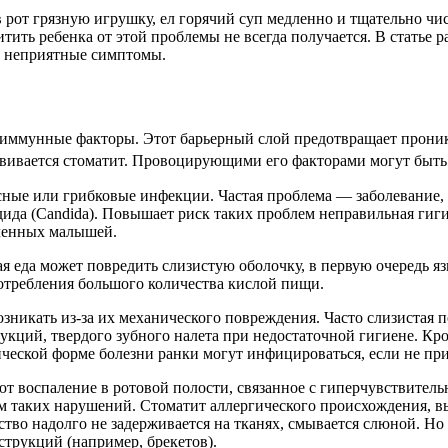
 в рот грязную игрушку, ел горячий суп медленно и тщательно ч
тить ребенка от этой проблемы не всегда получается. В статье ра
ть неприятные симптомы.
т иммунные факторы. Этот барьерный слой предотвращает прони
азвивается стоматит. Провоцирующими его факторами могут быть
ные или грибковые инфекции. Частая проблема — заболевание,
ида (Candida). Повышает риск таких проблем неправильная гиг
ленных малышей.
я еда может повредить слизистую оболочку, в первую очередь я
отребления большого количества кислой пищи.
никать из-за их механического повреждения. Часто слизистая п
укций, твердого зубного налета при недостаточной гигиене. Кр
ической форме болезни ранки могут инфицироваться, если не пр
 воспаление в ротовой полости, связанное с гиперчувствитель
м таких нарушений. Стоматит аллергического происхождения, 
ство надолго не задерживается на тканях, смывается слюной. Н
струкций (например, брекетов).