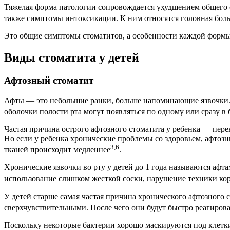
Тяжелая форма патологии сопровождается ухудшением общего 
также симптомы интоксикации. К ним относятся головная боль,
Это общие симптомы стоматитов, а особенности каждой формы
Виды стоматита у детей
Афтозный стоматит
Афты — это небольшие ранки, больше напоминающие язвочки. 
оболочки полости рта могут появляться по одному или сразу в
Частая причина острого афтозного стоматита у ребенка — пере
Но если у ребенка хронические проблемы со здоровьем, афтоз
3,6
тканей происходит медленнее
.
Хронические язвочки во рту у детей до 1 года называются афт
использование слишком жесткой соски, нарушение техники кор
У детей старше самая частая причина хронического афтозного
сверхчувствительными. После чего они будут быстро реагиров
Поскольку некоторые бактерии хорошо маскируются под клетки