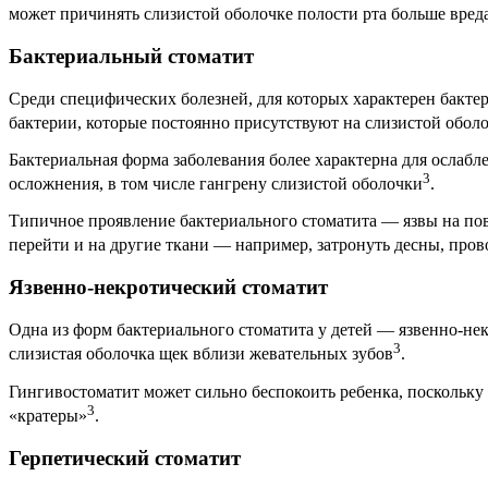
может причинять слизистой оболочке полости рта больше вред
Бактериальный стоматит
Среди специфических болезней, для которых характерен бактер
бактерии, которые постоянно присутствуют на слизистой обол
Бактериальная форма заболевания более характерна для ослабл
3
осложнения, в том числе гангрену слизистой оболочки
.
Типичное проявление бактериального стоматита — язвы на пов
перейти и на другие ткани — например, затронуть десны, про
Язвенно-некротический стоматит
Одна из форм бактериального стоматита у детей — язвенно-не
3
слизистая оболочка щек вблизи жевательных зубов
.
Гингивостоматит может сильно беспокоить ребенка, поскольку 
3
«кратеры»
.
Герпетический стоматит