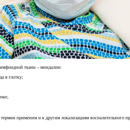
лимфоидной ткани – миндалин:
а в глотку;
енке,
термин применим и к другим локализациям воспалительного пр