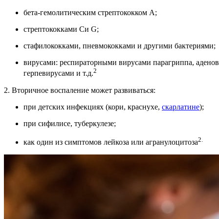
бета-гемолитическим стрептококком А;
стрептококками Си G;
стафилококками, пневмококками и другими бактериями;
вирусами: респираторными вирусами парагриппа, аденов
2
герпевирусами и т.д.
2. Вторичное воспаление может развиваться:
при детских инфекциях (кори, краснухе,
скарлатине
);
при сифилисе, туберкулезе;
2.
как один из симптомов лейкоза или агранулоцитоза