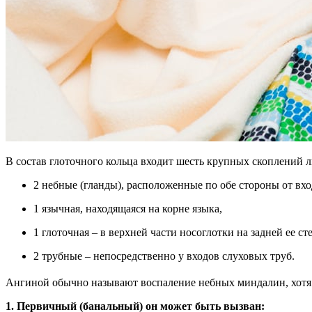
В состав глоточного кольца входит шесть крупных скоплений 
2 небные (гланды), расположенные по обе стороны от вход
1 язычная, находящаяся на корне языка,
1 глоточная – в верхней части носоглотки на задней ее ст
2 трубные – непосредственно у входов слуховых труб.
Ангиной обычно называют воспаление небных миндалин, хотя 
1. Первичный (банальный) он может быть вызван: