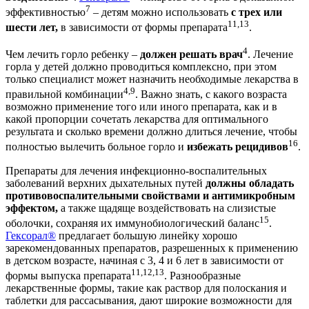
7
эффективностью
– детям можно использовать
с трех или
11,13
шести лет,
в зависимости от формы препарата
.
4
Чем лечить горло ребенку –
должен решать врач
. Лечение
горла у детей должно проводиться комплексно, при этом
только специалист может назначить необходимые лекарства в
4,9
правильной комбинации
. Важно знать, с какого возраста
возможно применение того или иного препарата, как и в
какой пропорции сочетать лекарства для оптимального
результата и сколько времени должно длиться лечение, чтобы
16
полностью вылечить больное горло и
избежать рецидивов
.
Препараты для лечения инфекционно-воспалительных
заболеваний верхних дыхательных путей
должны обладать
противовоспалительными свойствами и антимикробным
эффектом,
а также щадяще воздействовать на слизистые
15
оболочки, сохраняя их иммунобиологический баланс
.
Гексорал®
предлагает большую линейку хорошо
зарекомендованных препаратов, разрешенных к применению
в детском возрасте, начиная с 3, 4 и 6 лет в зависимости от
11,12,13
формы выпуска препарата
. Разнообразные
лекарственные формы, такие как раствор для полоскания и
таблетки для рассасывания, дают широкие возможности для