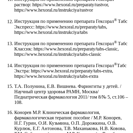
раствор: https://www.hexoral.ru/preparaty/rastvor,
https://www.hexoral.ru/instrukciya/rastvor
®
Инструкция по применению препарата Гексорал
Табс
Экспресс: https://www.hexoral.ru/preparaty/tabs,
https://www.hexoral.ru/instrukciya/tabs
®
Инструкция по применению препарата Гексорал
Табс
Классик: https://www.hexoral.ru/preparaty/tabs-classic,
https://www.hexoral.ru/instrukciya/tabs-classic
®
Инструкция по применению препарата Гексорал
Табс
Экстра: https://www.hexoral.ru/preparaty/tabs-extra,
https://www.hexoral.ru/instrukciya/tabs-extra
Т.А. Полунина, Е.В. Вишнева. Фарингиты у детей. /
Научный центр здоровья РАМН, Москва/
Педиатрическая фармакология 2011/ том 8/№ 5, ст.106 –
108.
Конорев М.Р. Клиническая фармакология,
фармакологическая терапия: пособие / М.Р. Конорев,
Н.Г. Гурин, О.И. Кузьмина, О.П. Дорожкина, О.В.
Курлюк, Е.Г. Антонова, Т.В. Маханькова, Н.В. Ковова,