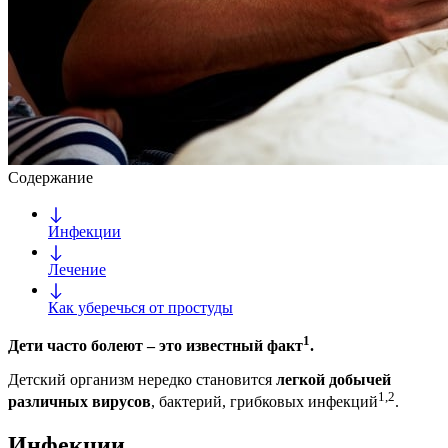
Содержание
Инфекции
Лечение
Как уберечься от простуды
1
Дети часто болеют – это известный факт
.
Детский организм нередко становится
легкой добычей
1,2
различных вирусов
, бактерий, грибковых инфекций
.
Инфекции