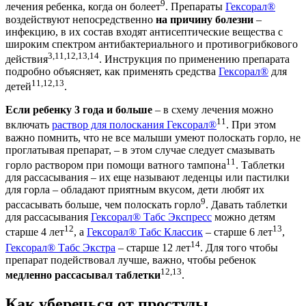
9
лечения ребенка, когда он болеет
. Препараты
Гексорал®
воздействуют непосредственно
на причину болезни
–
инфекцию, в их состав входят антисептические вещества с
широким спектром антибактериального и противогрибкового
3,11,12,13,14
действия
. Инструкция по применению препарата
подробно объясняет, как применять средства
Гексорал®
для
11,12,13
детей
.
Если ребенку 3 года и больше
– в схему лечения можно
11
включать
раствор для полоскания Гексорал®
. При этом
важно помнить, что не все малыши умеют полоскать горло, не
проглатывая препарат, – в этом случае следует смазывать
11
горло раствором при помощи ватного тампона
. Таблетки
для рассасывания – их еще называют леденцы или пастилки
для горла – обладают приятным вкусом, дети любят их
9
рассасывать больше, чем полоскать горло
. Давать таблетки
для рассасывания
Гексорал® Табс Экспресс
можно детям
12
13
старше 4 лет
, а
Гексорал® Табс Классик
– старше 6 лет
,
14
Гексорал® Табс Экстра
– старше 12 лет
. Для того чтобы
препарат подействовал лучше, важно, чтобы ребенок
12,13
медленно рассасывал таблетки
.
Как уберечься от простуды