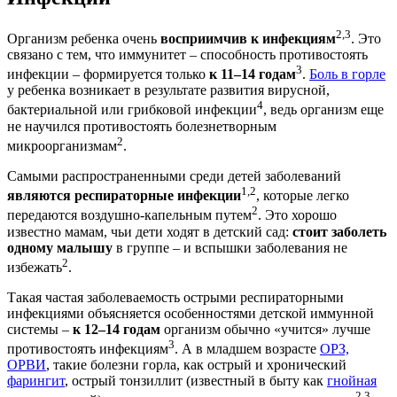
2,3
Организм ребенка очень
восприимчив к инфекциям
. Это
связано с тем, что иммунитет – способность противостоять
3
инфекции – формируется только
к 11–14 годам
.
Боль в горле
у ребенка возникает в результате развития вирусной,
4
бактериальной или грибковой инфекции
, ведь организм еще
не научился противостоять болезнетворным
2
микроорганизмам
.
Самыми распространенными среди детей заболеваний
1,2
являются респираторные инфекции
, которые легко
2
передаются воздушно-капельным путем
. Это хорошо
известно мамам, чьи дети ходят в детский сад:
стоит заболеть
одному малышу
в группе – и вспышки заболевания не
2
избежать
.
Такая частая заболеваемость острыми респираторными
инфекциями объясняется особенностями детской иммунной
системы –
к 12–14 годам
организм обычно «учится» лучше
3
противостоять инфекциям
. А в младшем возрасте
ОРЗ,
ОРВИ
, такие болезни горла, как острый и хронический
фарингит
, острый тонзиллит (известный в быту как
гнойная
2,3