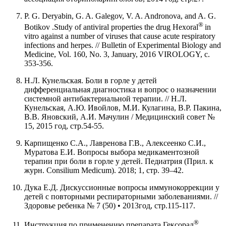
P. G. Deryabin, G. A. Galegov, V. A. Andronova, and A. G.
®
Botikov .Study of antiviral properties the drug Hexoral
in
vitro against a number of viruses that cause acute respiratory
infections and herpes. // Bulletin of Experimental Biology and
Medicine, Vol. 160, No. 3, January, 2016 VIROLOGY, с.
353-356.
Н.Л. Кунельская. Боли в горле у детей
дифференциальная диагностика и вопрос о назначении
системной антибактериальной терапии. // Н.Л.
Кунельская, А.Ю. Ивойлов, М.И. Кулагина, В.Р. Пакина,
В.В. Яновский, А.И. Мачулин / Медицинский совет №
15, 2015 год, стр.54-55.
Карпищенко С.А., Лавренова Г.В., Алексеенко С.И.,
Муратова Е.И. Вопросы выбора медикаментозной
терапии при боли в горле у детей. Педиатрия (Прил. к
журн. Consilium Medicum). 2018; 1, стр. 39–42.
Дука Е.Д. Дискуссионные вопросы иммунокоррекции у
детей с повторными респираторными заболеваниями. //
Здоровье ребенка № 7 (50) • 2013год, стр.115-117.
®
Инструкция по применению препарата Гексорал