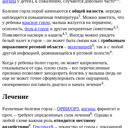
ангина
у детей), к сожалению, случаются довольно часто
.
Болезни горла порой начинаются
с общей вялости
, нередко
5
наблюдается повышенная температура
. Можно заметить, что
у ребенка
красное горло
, малыш жалуется на першение,
4,5
осиплость,
боль в горле
и другие неприятные симптомы
.
4,5
Появляются насморк и кашель
. Иногда можно увидеть
белый налет в горле – он может быть связан как с
грибковым
6
поражением ротовой
области
–
молочницей
, так и с любой
4
другой инфекцией, развивающейся в ротовой полости
.
Когда у ребенка болит горло, он может капризничать,
отказываться от еды, плохо спать – все перечисленные
признаки позволяют заподозрить болезнь у малыша (ведь он
еще не может точно сформулировать свои ощущения),
4
своевременно поставить диагноз и начать лечение
.
Лечение
Различные болезни горла –
ОРВИ/ОРЗ
,
ангина
, фарингит и
8
проч. – требуют определенных схем лечения
. Однако в
любой схеме важная роль
отводится местному
8
воздействию
.
Гексорал®
– лекарство от горла с доказанной