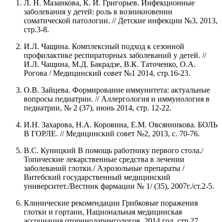
Л. Н. Мазанкова, К. И. Григорьев. Инфекционные
заболевания у детей: роль в возникновении
соматической патологии. // Детские инфекции №3, 2013,
стр.3-8.
И.Л. Чащина. Комплексный подход к сезонной
профилактике респираторных заболеваний у детей. //
И.Л. Чащина, М.Д. Бакрадзе, В.К. Таточенко, О.А.
Рогова / Медицинский совет №1 2014, стр.16-23.
О.В. Зайцева. Формирование иммунитета: актуальные
вопросы педиатрии. // Аллергология и иммунология в
педиатрии, № 2 (37), июнь 2014, стр. 12-22.
И.Н. Захарова, Н.А. Коровина, Е.М. Овсянникова. БОЛЬ
В ГОРЛЕ. // Медицинский совет №2, 2013, с. 70-76.
В.С. Куницкий В помощь работнику первого стола./
Топические лекарственные средства в лечении
заболеваний глотки./ Аэрозольные препараты /
Витебский государственный медицинский
университет./Вестник фармации № 1/ (35), 2007г./ст.2-5.
Клинические рекомендации Грибковые поражения
глотки и гортани, Национальная медицинская
ассоциация оториноларингологов, 2014 год, стр.27.