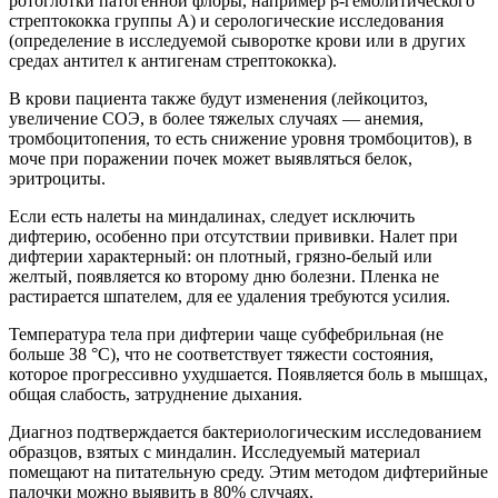
ротоглотки патогенной флоры, например β-гемолитического
стрептококка группы А) и серологические исследования
(определение в исследуемой сыворотке крови или в других
средах антител к антигенам стрептококка).
В крови пациента также будут изменения (лейкоцитоз,
увеличение СОЭ, в более тяжелых случаях — анемия,
тромбоцитопения, то есть снижение уровня тромбоцитов), в
моче при поражении почек может выявляться белок,
эритроциты.
Если есть налеты на миндалинах, следует исключить
дифтерию, особенно при отсутствии прививки. Налет при
дифтерии характерный: он плотный, грязно-белый или
желтый, появляется ко второму дню болезни. Пленка не
растирается шпателем, для ее удаления требуются усилия.
Температура тела при дифтерии чаще субфебрильная (не
больше 38 °С), что не соответствует тяжести состояния,
которое прогрессивно ухудшается. Появляется боль в мышцах,
общая слабость, затруднение дыхания.
Диагноз подтверждается бактериологическим исследованием
образцов, взятых с миндалин. Исследуемый материал
помещают на питательную среду. Этим методом дифтерийные
палочки можно выявить в 80% случаях.