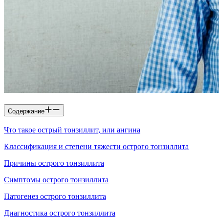
Содержание
Что такое острый тонзиллит, или ангина
Классификация и степени тяжести острого тонзиллита
Причины острого тонзиллита
Симптомы острого тонзиллита
Патогенез острого тонзиллита
Диагностика острого тонзиллита