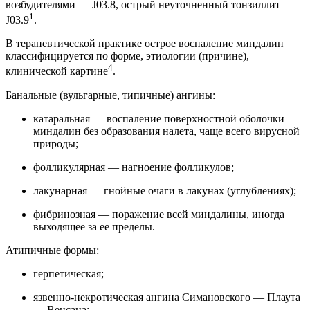
возбудителями — J03.8, острый неуточненный тонзиллит —
1
J03.9
.
В терапевтической практике острое воспаление миндалин
классифицируется по форме, этиологии (причине),
4
клинической картине
.
Банальные (вульгарные, типичные) ангины:
катаральная — воспаление поверхностной оболочки
миндалин без образования налета, чаще всего вирусной
природы;
фолликулярная — нагноение фолликулов;
лакунарная — гнойные очаги в лакунах (углублениях);
фибринозная — поражение всей миндалины, иногда
выходящее за ее пределы.
Атипичные формы:
герпетическая;
язвенно-некротическая ангина Симановского — Плаута
— Венсана;