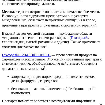
гигиенические принадлежности.
Местная терапия острого тонзиллита занимает особое место.
В совокупности с другими препаратами она ускоряет
выздоровление, облегчает неприятные ощущения в горле,
7
применима при противопоказаниях к системной терапии
.
Важный метод местной терапии — полоскание области
миндалин антисептическими растворами (
Гексорал®
,
хлоргексидин, настой ромашки и другие). Также применяют
1
таблетки для рассасывания
.
Гексорал® ТАБС ЭКСПРЕСС
— проверенный продукт на
фармакологическом рынке. Это комбинированный препарат с
антисептическим, обезболивающим действием⁸. Содержит
8
два активных компонента
:
хлоргексидина дигидрохлорид — антисептическое,
дезинфицирующее средство;
бензокаин — местный анестетик (обезболивающий
компонент).
Препарат помогает бороться с возбудителями инфекции в
9