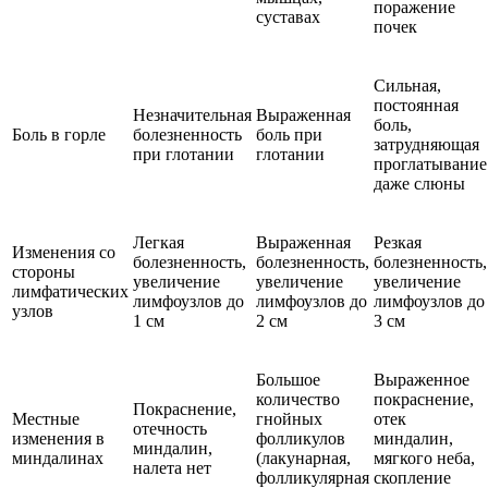
поражение
суставах
почек
Сильная,
постоянная
Незначительная
Выраженная
боль,
Боль в горле
болезненность
боль при
затрудняющая
при глотании
глотании
проглатывание
даже слюны
Легкая
Выраженная
Резкая
Изменения со
болезненность,
болезненность,
болезненность,
стороны
увеличение
увеличение
увеличение
лимфатических
лимфоузлов до
лимфоузлов до
лимфоузлов до
узлов
1 см
2 см
3 см
Большое
Выраженное
количество
покраснение,
Покраснение,
Местные
гнойных
отек
отечность
изменения в
фолликулов
миндалин,
миндалин,
миндалинах
(лакунарная,
мягкого неба,
налета нет
фолликулярная
скопление