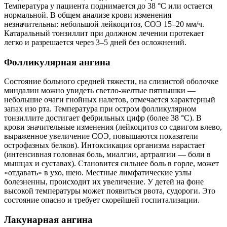
Температура у пациента поднимается до 38 °С или остается
нормальной. В общем анализе крови изменения
незначительны: небольшой лейкоцитоз, СОЭ 15–20 мм/ч.
Катаральный тонзиллит при должном лечении протекает
легко и разрешается через 3–5 дней без осложнений.
Фолликулярная ангина
Состояние больного средней тяжести, на слизистой оболочке
миндалин можно увидеть светло-желтые пятнышки —
небольшие очаги гнойных налетов, отмечается характерный
запах изо рта. Температура при остром фолликулярном
тонзиллите достигает фебрильных цифр (более 38 °С). В
крови значительные изменения (лейкоцитоз со сдвигом влево,
выраженное увеличение СОЭ, повышаются показатели
острофазных белков). Интоксикация организма нарастает
(интенсивная головная боль, миалгии, артралгии — боли в
мышцах и суставах). Становится сильнее боль в горле, может
«отдавать» в ухо, шею. Местные лимфатические узлы
болезненны, происходит их увеличение. У детей на фоне
высокой температуры может появиться рвота, судороги. Это
состояние опасно и требует скорейшей госпитализации.
Лакунарная ангина