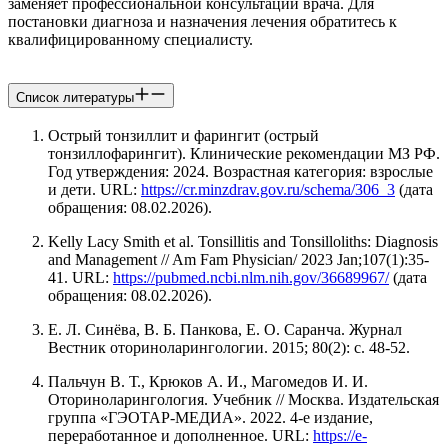
заменяет профессиональной консультации врача. Для
постановки диагноза и назначения лечения обратитесь к
квалифицированному специалисту.
Список литературы
Острый тонзиллит и фарингит (острый
тонзиллофарингит). Клинические рекомендации МЗ РФ.
Год утверждения: 2024. Возрастная категория: взрослые
и дети. URL:
https://cr.minzdrav.gov.ru/schema/306_3
(дата
обращения: 08.02.2026).
Kelly Lacy Smith et al. Tonsillitis and Tonsilloliths: Diagnosis
and Management // Am Fam Physician/ 2023 Jan;107(1):35-
41. URL:
https://pubmed.ncbi.nlm.nih.gov/36689967/
(дата
обращения: 08.02.2026).
Е. Л. Синёва, В. Б. Панкова, Е. О. Саранча. Журнал
Вестник оториноларингологии. 2015; 80(2): с. 48-52.
Пальчун В. Т., Крюков А. И., Магомедов И. И.
Оториноларингология. Учебник // Москва. Издательская
группа «ГЭОТАР-МЕДИА». 2022. 4-е издание,
переработанное и дополненное. URL:
https://e-