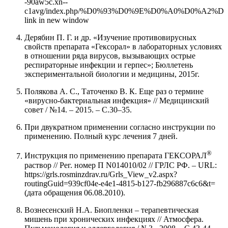
-90aw5c.xn--
c1avg/index.php/%D0%93%D0%9E%D0%A0%D0%A2%
link in new window
Дерябин П. Г. и др. «Изучение противовирусных
свойств препарата «Гексорал» в лабораторных условиях
в отношении ряда вирусов, вызывающих острые
респираторные инфекции и герпес»; Бюллетень
экспериментальной биологии и медицины, 2015г.
Полякова А. С., Таточенко В. К. Еще раз о термине
«вирусно-бактериальная инфекция» // Медицинский
совет / №14. – 2015. – С.30–35.
При двукратном применении согласно инструкции по
применению. Полный курс лечения 7 дней.
®
Инструкция по применению препарата ГЕКСОРАЛ
раствор // Рег. номер П N014010/02 // ГРЛС РФ. – URL:
https://grls.rosminzdrav.ru/Grls_View_v2.aspx?
routingGuid=939cf04e-e4e1-4815-b127-fb296887c6c6&t=
(дата обращения 06.08.2010).
Вознесенский Н.А. Биопленки – терапевтическая
мишень при хронических инфекциях // Атмосфера.