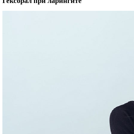
Гексорал при ларингите