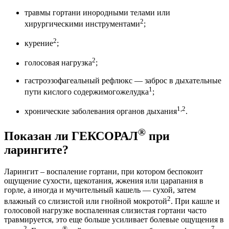
травмы гортани инородными телами или
2
хирургическими инструментами
;
2
курение
;
2
голосовая нагрузка
;
гастроэзофагеальный рефлюкс — заброс в дыхательные
1
пути кислого содержимогожелудка
;
1,2
хронические заболевания органов дыхания
.
®
Показан ли ГЕКСОРАЛ
при
ларингите?
Ларингит – воспаление гортани, при котором беспокоит
ощущение сухости, щекотания, жжения или царапания в
горле, а иногда и мучительный кашель — сухой, затем
2
влажный со слизистой или гнойной мокротой
. При кашле и
голосовой нагрузке воспаленная слизистая гортани часто
травмируется, это еще больше усиливает болевые ощущения в
2
®
7