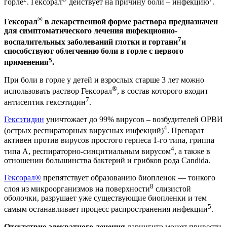
горле
. Гексорал
действует на причину боли – инфекцию
.
®
Гексорал
в лекарственной форме раствора предназначен
для симптоматического лечения инфекционно-
7
воспалительных заболеваний глотки и гортани
и
способствуют облегчению боли в горле с первого
5
применения
.
При боли в горле у детей и взрослых старше 3 лет можно
®
использовать раствор Гексорал
, в состав которого входит
7
антисептик гексэтидин
.
Гексэтидин
уничтожает до 99% вирусов – возбудителей ОРВИ
4
(острых респираторных вирусных инфекций)
. Препарат
активен против вирусов простого герпеса 1-го типа, гриппа
4
типа А, респираторно-синцитиальным вирусом
, а также в
отношении большинства бактерий и грибков рода Candida.
Гексорал®
препятствует образованию биопленок — тонкого
8
слоя из микроорганизмов на поверхности
слизистой
оболочки, разрушает уже существующие биопленки и тем
5
самым останавливает процесс распространения инфекции
.
Отсутствие адекватного лечения
ларингита может привести