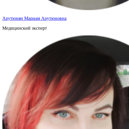
Арутюнян Мариам Арутюновна
Медицинский эксперт