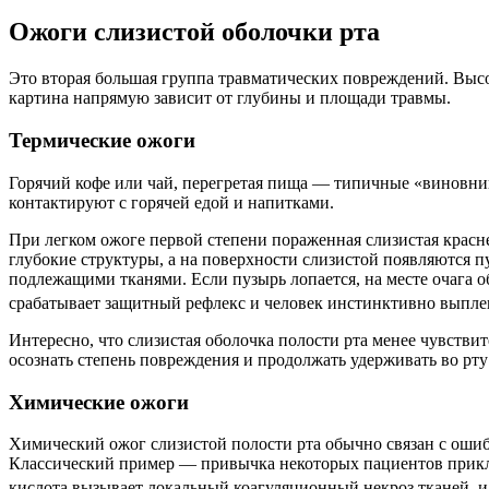
Ожоги слизистой оболочки рта
Это вторая большая группа травматических повреждений. Высо
картина напрямую зависит от глубины и площади травмы.
Термические ожоги
Горячий кофе или чай, перегретая пища — типичные «виновник
контактируют с горячей едой и напитками.
При легком ожоге первой степени пораженная слизистая красне
глубокие структуры, а на поверхности слизистой появляются 
подлежащими тканями. Если пузырь лопается, на месте очага о
срабатывает защитный рефлекс и человек инстинктивно выпл
Интересно, что слизистая оболочка полости рта менее чувствит
осознать степень повреждения и продолжать удерживать во рт
Химические ожоги
Химический ожог слизистой полости рта обычно связан с оши
Классический пример — привычка некоторых пациентов прикла
кислота вызывает локальный коагуляционный некроз тканей, и