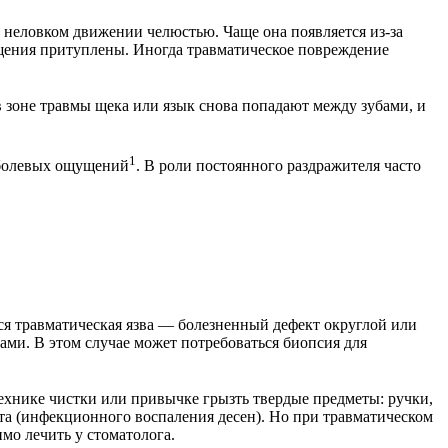
 неловком движении челюстью. Чаще она появляется из-за
щущения притуплены. Иногда травматическое повреждение
в зоне травмы щека или язык снова попадают между зубами, и
1
 болевых ощущений
. В роли постоянного раздражителя часто
тся травматическая язва — болезненный дефект округлой или
ами. В этом случае может потребоваться биопсия для
ехнике чистки или привычке грызть твердые предметы: ручки,
ита (инфекционного воспаления десен). Но при травматическом
мо лечить у стоматолога.