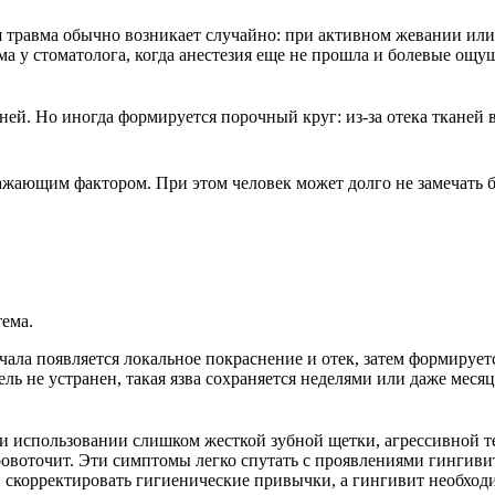
 травма обычно возникает случайно: при активном жевании или
ема у стоматолога, когда анестезия еще не прошла и болевые о
ней. Но иногда формируется порочный круг: из-за отека тканей 
дражающим фактором. При этом человек может долго не замечать
ема.
ачала появляется локальное покраснение и отек, затем формируе
 не устранен, такая язва сохраняется неделями или даже месяц
и использовании слишком жесткой зубной щетки, агрессивной т
кровоточит. Эти симптомы легко спутать с проявлениями гингив
 скорректировать гигиенические привычки, а гингивит необходи