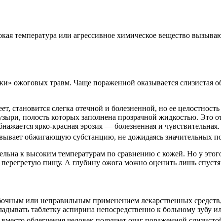
кая температура или агрессивное химическое вещество вызываю
и» ожоговых травм. Чаще пораженной оказывается слизистая об
ет, становится слегка отечной и болезненной, но ее целостност
пузыри, полость которых заполнена прозрачной жидкостью. Это 
бнажается ярко-красная эрозия — болезненная и чувствительная.
евывает обжигающую субстанцию, не дожидаясь значительных 
ельна к высоким температурам по сравнению с кожей. Но у этого 
у перегретую пищу. А глубину ожога можно оценить лишь спустя
бочным или неправильным применением лекарственных средств,
дывать таблетку аспирина непосредственно к больному зубу ил
 вместо облегчения человек получает очаг пораженной слизисто