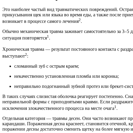
Это наиболее частый вид травматических повреждений. Острая
прикусывания щек или языка во время еды, а также после при
2
возникает в процессе самого лечения
.
Обычно механическая травма заживает самостоятельно за 3–5 д
1
ситуация повторяется
.
Хроническая травма — результат постоянного контакта с раз
2
выступают
:
сломанный зуб с острым краем;
некачественно установленная пломба или коронка;
неправильно подогнанный зубной протез или брекет-сист
В таких случаях слизистая оболочка реагирует постепенно. Сн
неправильной формы с приподнятыми краями. Если раздражитель
1
исключения злокачественного процесса на месте очага
.
Отдельная категория — травмы десен. Они часто возникают пр
карандаши. Пораженная десна краснеет, становится отечной, 
поражении десны достаточно сменить щетку на более мягкую и