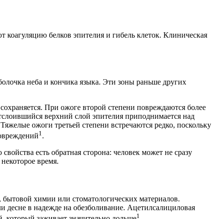
т коагуляцию белков эпителия и гибель клеток. Клиническая
олочка неба и кончика языка. Эти зоны раньше других
ь сохраняется. При ожоге второй степени повреждаются более
отслоившийся верхний слой эпителия приподнимается над
 Тяжелые ожоги третьей степени встречаются редко, поскольку
1
повреждений
.
свойства есть обратная сторона: человек может не сразу
 некоторое время.
 бытовой химии или стоматологических материалов.
и десне в надежде на обезболивание. Ацетилсалициловая
1
й, который заживает значительно дольше
.