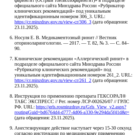
фарингит (Острый тонзиллофарингит)» в подразделе
официального сайта Минздрава России «Рубрикатор
клинических рекомендаций» под уникальным
идентификационным номером 306_3. URL:
https://cr.minzdrav.gov.ru/view-cr/306_3
(дата обращения:
23.11.2025).
Носуля Е. В. Медикаментозный ринит // Вестник
оториноларингологии. — 2017. — Т. 82, № 3. — С. 84–
90.
Клинические рекомендации «Аллергический ринит» в
подразделе официального сайта Минздрава России
«Рубрикатор клинических рекомендаций» под
уникальным идентификационным номером 261_2. URL:
https://cr.minzdrav.gov.ru/view-cr/261_2
(дата обращения:
23.11.2025).
Инструкция по применению препарата ГЕКСОРАЛ®
ТАБС ЭКСПРЕСС // Рег. номер ЛСР-002626/07 // ГРЛС
РФ. URL:
https://grls.rosminzdrav.ru/Grls_View_v2.aspx?
routingGuid=bd6764d4-d777-4d06-a330-9e294da5f41d&t=
(дата обращения: 23.11.2025).
Анестезирующее действие наступает через 15-30 секунд
согласно инструкции по медицинскому применению