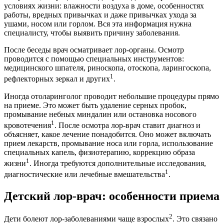
условиях жизни: влажности воздуха в доме, особенностях
работы, вредных привычках и даже привычках ухода за
ушами, носом или горлом. Вся эта информация нужна
специалисту, чтобы выявить причину заболевания.
После беседы врач осматривает лор-органы. Осмотр
проводится с помощью специальных инструментов:
медицинского шпателя, риноскопа, отоскопа, ларингоскопа,
1
рефлекторных зеркал и других
.
Иногда отоларинголог проводит небольшие процедуры прямо
на приеме. Это может быть удаление серных пробок,
промывание небных миндалин или остановка носового
1
кровотечения
. После осмотра лор-врач ставит диагноз и
объясняет, какое лечение понадобится. Оно может включать
прием лекарств, промывание носа или горла, использование
специальных капель, физиотерапию, коррекцию образа
1
жизни
. Иногда требуются дополнительные исследования,
1
диагностические или лечебные вмешательства
.
Детский лор-врач: особенности приема
2
Дети болеют лор-заболеваниями чаще взрослых
. Это связано