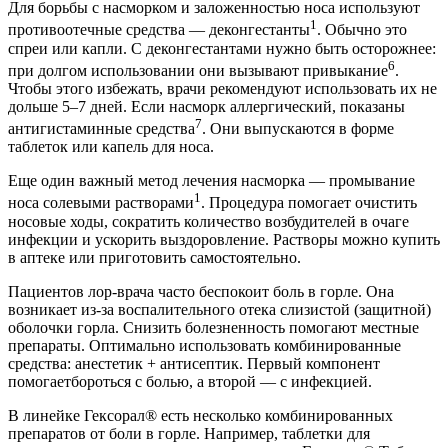
Для борьбы с насморком и заложенностью носа используют
1
противоотечные средства — деконгестанты
. Обычно это
спреи или капли. С деконгестантами нужно быть осторожнее:
6
при долгом использовании они вызывают привыкание
.
Чтобы этого избежать, врачи рекомендуют использовать их не
дольше 5–7 дней. Если насморк аллергический, показаны
7
антигистаминные средства
. Они выпускаются в форме
таблеток или капель для носа.
Еще один важный метод лечения насморка — промывание
1
носа солевыми растворами
. Процедура помогает очистить
носовые ходы, сократить количество возбудителей в очаге
инфекции и ускорить выздоровление. Растворы можно купить
в аптеке или приготовить самостоятельно.
Пациентов лор-врача часто беспокоит боль в горле. Она
возникает из-за воспалительного отека слизистой (защитной)
оболочки горла. Снизить болезненность помогают местные
препараты. Оптимально использовать комбинированные
средства: анестетик + антисептик. Первый компонент
помогаетбороться с болью, а второй — с инфекцией.
В линейке Гексорал® есть несколько комбинированных
препаратов от боли в горле. Например, таблетки для