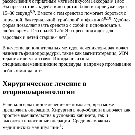
рассасывания с приятным мятным вкусом Гексорал® Табс
Экспресс готовы к действию против боли в горле уже через
8,9
15–30 секунд
. Вместе с тем средство помогает бороться с
8,10
вирусной, бактериальной, грибковой инфекцией
. Удобная
форма позволяет взять средство с собой и использовать в
любое время. Гексорал® Табс Экспресс подходит для
8
взрослых и детей старше 4 лет
.
В качестве дополнительных методов лечениялор-врач может
назначить физиопроцедуры, такие как магнитотерапия, УВЧ-
терапия или ультразвук. Иногда показаны
специальныемедицинские процедуры, например промывание
1
небных миндалин
.
Хирургическое лечение в
оториноларингологии
Если консервативное лечение не помогает, врач может
предложить операцию. Хирургия в лор-области включает как
простые вмешательства в условиях кабинета, так и
высокотехнологичные операции. Среди возможных
1
медицинских манипуляций
: