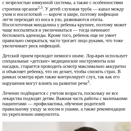
с незрелостью иммунной системы, а также с особенностями
2,3
строения органов
. У детей слуховая труба — канал между
ухом и носоглоткой — короче и шире, поэтому инфекции
легче переходят из носа в ухо, развиваются отиты.
Носоглоточная миндалина у ребенка крупнее, поэтому может
чаще воспаляться и увеличиваться — тогда начинают
беспокоить аденоиды. Кроме того, ребенок еще не умеет
правильно сморкаться, часто трогает лицо руками, что тоже
увеличивает риск инфекций.
Детский прием проходит немного иначе. Лор-врач использует
специальные «детские» медицинские инструменты или
насадки, старается проводить осмотр максимально аккуратно
и объясняет ребенку, что он делает, чтобы снизить страх. В
рамках осмотра врач также контролирует слух, так как его
3
нарушения могут влиять на развитие речи
.
Лечение подбирается с учетом возраста, поскольку не все
лекарства подходят детям. Важная часть работы с маленькими
пациентами — профилактика, обучение родителей
правильному уходу за носом и ушами, а также рекомендации
по укреплению иммунитета.