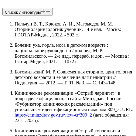
Список литературы
Пальчун В. Т., Крюков А. И., Магомедов М. М.
Оториноларингология: учебник. - 4-е изд. - Москв:
ГЭОТАР-Медиа , 2022. - 592 с.
Болезни уха, горла, носа в детском возрасте :
национальное руководство / под ред. М. Р.
Богомильского. — 2-е изд., перераб. и доп. — Москва :
Гэотар-Медиа, 2021. — 1072 с.
Богомильский М. Р. Современная оториноларингология
детского возраста и ее значение для педиатрии //
Педиатрия. — 2012. — Т. 91, № 3. — С. 143–148.
Клинические рекомендации «Острый ларингит» в
подразделе официального сайта Минздрава России
«Рубрикатор клинических рекомендаций» под
уникальным идентификационным номером 309_2. URL:
https://cr.minzdrav.gov.ru/view-cr/309_2
(дата обращения:
23.11.2025).
Клинические рекомендации «Острый тонзиллит и