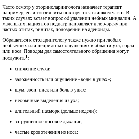
Часто осмотр у оториноларинголога назначает терапевт,
например, если тонзиллиты повторяются слишком часто. В
таких случаях встает вопрос об удалении небных миндалин. А
маленьких пациентов педиатр направляет к лор-врачу при
частых отитах, ринитах, подозрении на аденоиды.
Обращаться к отоларингологу также нужно при любых
необычных или неприятных ощущениях в области уха, горла
или носа. Поводом для самостоятельного обращения могут
1
послужить
:
снижение слуха;
заложенность или ощущение «воды в ушах»;
шум, звон, писк или боль в ушах;
необычные выделения из уха;
длительный насморк (дольше недели);
затрудненное носовое дыхание;
частые кровотечения из носа;