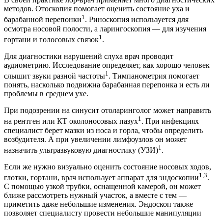
методов. Отоскопия помогает оценить состояние уха и
1
барабанной перепонки
. Риноскопия используется для
осмотра носовой полости, а ларингоскопия — для изучения
1
гортани и голосовых связок
.
Для диагностики нарушений слуха врач проводит
аудиометрию. Исследование определяет, как хорошо человек
1
слышит звуки разной частоты
. Тимпанометрия помогает
понять, насколько подвижна барабанная перепонка и есть ли
проблемы в среднем ухе.
При подозрении на синусит отоларинголог может направить
1
на рентген или КТ околоносовых пазух
. При инфекциях
специалист берет мазки из носа и горла, чтобы определить
возбудителя. А при увеличении лимфоузлов он может
1
назначить ультразвуковую диагностику (УЗИ)
.
Если же нужно визуально оценить состояние носовых ходов,
1,3
глотки, гортани, врач использует аппарат для эндоскопии
.
С помощью узкой трубки, оснащенной камерой, он может
ближе рассмотреть нужный участок, а вместе с тем —
приметить даже небольшие изменения. Эндоскоп также
позволяет специалисту провести небольшие манипуляции