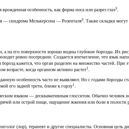
3
врожденная особенность, как форма носа или разрез глаз
.
3
ия — синдрома Мелькерсона — Розенталя
. Также складки могут
, а на его поверхности хорошо видны глубокие борозды. Их рис
ходит ровно посередине. Создается впечатление, что язык напом
ия борозд кажется, что орган разделен на множество частей. При
1
ом возрасте, когда организм активно растет
.
 данную особенность часто не выявляют. Но с годами борозды ст
1
амой его задней трети, ближе к горлу
.
фическим языком — десквамативным глосситом. Обычно человек 
орячей или острой пище, ощущение жжения или боли в полости 
инголог (лор), терапевт и другие специалисты. Основная цель д