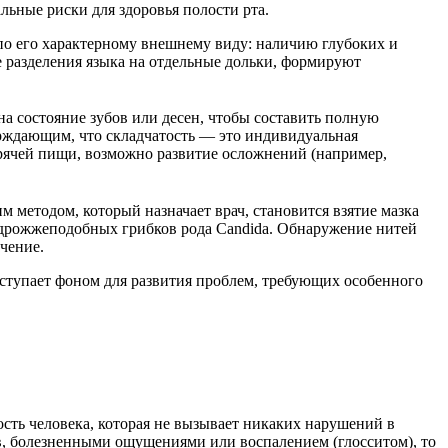
льные риски для здоровья полости рта.
 по его характерному внешнему виду: наличию глубоких и
е разделения языка на отдельные дольки, формируют
на состояние зубов или десен, чтобы составить полную
рждающим, что складчатость — это индивидуальная
рячей пищи, возможно развитие осложнений (например,
 методом, который назначает врач, становится взятие мазка
— дрожжеподобных грибков рода Candida. Обнаружение нитей
чение.
ыступает фоном для развития проблем, требующих особенного
сть человека, которая не вызывает никаких нарушений в
ов, болезненными ощущениями или воспалением (глосситом), то