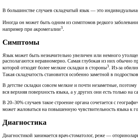
В большинстве случаев складчатый язык — это индивидуальная 
Иногда он может быть одним из симптомов редкого заболеван
3
например при акромегалии
.
Симптомы
Язык может быть незначительно увеличен или немного утолщен
располагаются неравномерно. Самая глубокая из них обычно про
3
которой отходят более мелкие складки в стороны
. Из-за обил
Такая складчатость становится особенно заметной в подростков
В детстве складки совсем мелкие и почти незаметные, поэтому
вся верхняя поверхность языка, а у других они есть только на с
В 20–30% случаев такое строение органа сочетается с геогра
может жаловаться на повышенную чувствительность языка к г
Диагностика
Диагностикой занимается врач-стоматолог, реже — оторинолар