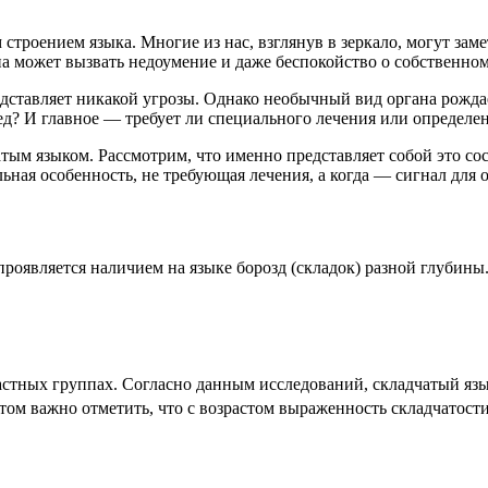
троением языка. Многие из нас, взглянув в зеркало, могут замет
а может вызвать недоумение и даже беспокойство о собственном
ставляет никакой угрозы. Однако необычный вид органа рождае
ед? И главное — требует ли специального лечения или определ
дчатым языком. Рассмотрим, что именно представляет собой это 
льная особенность, не требующая лечения, а когда — сигнал для 
оявляется наличием на языке борозд (складок) разной глубины. 
стных группах. Согласно данным исследований, складчатый язык
этом важно отметить, что с возрастом выраженность складчатости