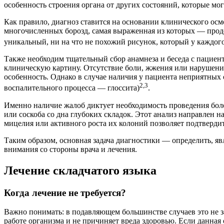
особенность строения органа от других состояний, которые мо
Как правило, диагноз ставится на основании клинического осм
многочисленных борозд, самая выраженная из которых — продо
уникальный, ни на что не похожий рисунок, который у каждого
Также необходим тщательный сбор анамнеза и беседа с пациент
клиническую картину. Отсутствие боли, жжения или нарушени
особенность. Однако в случае наличия у пациента неприятны
2,3
воспалительного процесса — глоссита)
.
Именно наличие жалоб диктует необходимость проведения боле
или соскоба со дна глубоких складок. Этот анализ направлен
мицелия или активного роста их колоний позволяет подтвердит
Таким образом, основная задача диагностики — определить, я
внимания со стороны врача и лечения.
Лечение складчатого языка
Когда лечение не требуется?
Важно понимать: в подавляющем большинстве случаев это не з
работе организма и не причиняет вреда здоровью. Если данна