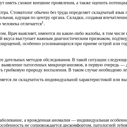
гут иметь схожие внешние проявления, а также оценить потенциа
отра. Стоматолог обычно без труда определяет складчатый язык
льная, идущая по центру органа. Складки, создавая впечатлени
1
 человека отличается
.
ом. Врач выясняет, имеются ли какие-либо жалобы, в том числе 
й вкуса выступает важным диагностическим признаком, подтве
х ощущений, особенно усиливающихся при приеме острой или го
е дательных методов обследования. В такой ситуации следующим
 на выявление патогенных микроорганизмов, в первую очередь 
ь грибковую природу воспаления. В таком случае необходимо ле
вляется ли складчатость индивидуальной характеристикой или в
аболевание, а врожденная аномалия — индивидуальная особенно
я особенность не сопровождается дискомфортом, патологией зуб