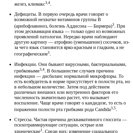
3,4
желез, климакс
.
Дефициты. В первую очередь врачи говорят о
возможной нехватке витаминов группы В
3
(арибофлавиноз, болезнь Аддисона — Бирмера)
. При
этом десквамация языка — только одно из возможных
проявлений патологии. Нередко врачи наблюдают
другую картину — атрофию (уменьшение) сосочков, из-
за чего язык становится ярко-красным и гладким, а не
3
географическим
.
Инфекции. Они бывают вирусными, бактериальными,
3,4
грибковыми
. В большинстве случаев причина
инфекции — дисбаланс нормальной микрофлоры. То
есть возбудитель в норме присутствует в полости рта, но
в небольшом количестве. Затем под действием
различных внешних или внутренних факторов его
численность значительно растет, что вызывает
воспаление. Чаще врачи говорят о кандидозе, то есть о
3,5
поражении полости рта грибками рода Candida
.
Стрессы. Частая причина десквамативного глоссита —
психотравмирующие ситуации, острые или
1
хронические
. Среди них: изменение социального