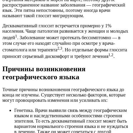
распространенное название заболевания — географический
язык. Эти пятна непостоянны, поэтому иногда врачи
называют такой глоссит мигрирующим.
Десквамативный глоссит встречается примерно у 1%
населения. Чаще патология развивается у женщин и молодых
1
людей
. Заболевание может протекать бессимптомно — в
этом случае его находят случайно при осмотре у врача-
2,3
стоматолога или терапевта
. Но отдельные формы глоссита
1,2
приносят серьезный дискомфорт и требуют лечения
.
Причины возникновения
географического языка
Точные причины возникновения географического языка до
конца не изучены. Существует несколько факторов, которые
могут провоцировать изменения или усиливать их:
Генетика. Врачи выявили связь между географическим
языком и наследственными особенностями строения
эпителия. То есть десквамативный глоссит может быть
вариантом нормального строения языка и не нуждаться
в лечении. Также он может сочетаться с другой