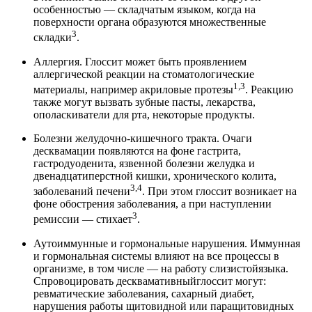
особенностью — складчатым языком, когда на
поверхности органа образуются множественные
3
складки
.
Аллергия. Глоссит может быть проявлением
аллергической реакции на стоматологические
1,3
материалы, например акриловые протезы
. Реакцию
также могут вызвать зубные пасты, лекарства,
ополаскиватели для рта, некоторые продукты.
Болезни желудочно-кишечного тракта. Очаги
десквамации появляются на фоне гастрита,
гастродуоденита, язвенной болезни желудка и
двенадцатиперстной кишки, хронического колита,
3,4
заболеваний печени
. При этом глоссит возникает на
фоне обострения заболевания, а при наступлении
3
ремиссии — стихает
.
Аутоиммунные и гормональные нарушения. Иммунная
и гормональная системы влияют на все процессы в
организме, в том числе — на работу слизистойязыка.
Спровоцировать десквамативныйглоссит могут:
ревматические заболевания, сахарный диабет,
нарушения работы щитовидной или паращитовидных