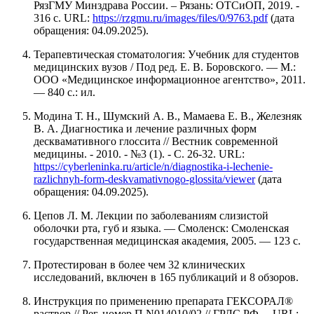
РязГМУ Минздрава России. ‒ Рязань: ОТСиОП, 2019. -
316 с. URL:
https://rzgmu.ru/images/files/0/9763.pdf
(дата
обращения: 04.09.2025).
Терапевтическая стоматология: Учебник для студентов
медицинских вузов / Под ред. Е. В. Боровского. — М.:
ООО «Медицинское информационное агентство», 2011.
— 840 с.: ил.
Модина Т. Н., Шумский А. В., Мамаева Е. В., Железняк
В. А. Диагностика и лечение различных форм
десквамативного глоссита // Вестник современной
медицины. - 2010. - №3 (1). - С. 26-32. URL:
https://cyberleninka.ru/article/n/diagnostika-i-lechenie-
razlichnyh-form-deskvamativnogo-glossita/viewer
(дата
обращения: 04.09.2025).
Цепов Л. М. Лекции по заболеваниям слизистой
оболочки рта, губ и языка. — Смоленск: Смоленская
государственная медицинская академия, 2005. — 123 с.
Протестирован в более чем 32 клинических
исследований, включен в 165 публикаций и 8 обзоров.
Инструкция по применению препарата ГЕКСОРАЛ®
раствор // Рег. номер П N014010/02 // ГРЛС РФ. – URL: