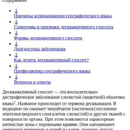
Содержание
Причины возникновения географического языка
Симптомы и признаки десквамативного глоссита
Формы десквамативного глоссита
Диагностика заболевания
Как лечить десквамативный глоссит?
Профилактика географического языка
Вопросы и ответы
Десквамативный глоссит — это воспалительно-
дистрофическое заболевание слизистой (защитной) оболочки
1
языка
. Название происходит от термина десквамация. В
медицине он означает чешуйчатое (частичное) отслоение
эпителия (верхнего слоя клеток слизистой) и других тканей с
поверхности органа. При этом появляются характерные
пятнистые зоны с неровными краями. Они напоминают
очертания материков и морей на карте, поэтому другое