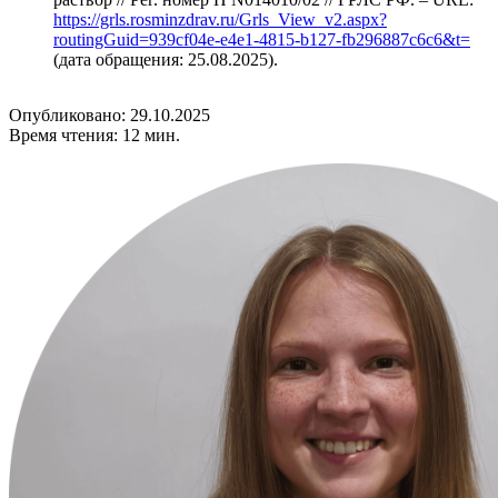
https://grls.rosminzdrav.ru/Grls_View_v2.aspx?
routingGuid=939cf04e-e4e1-4815-b127-fb296887c6c6&t=
(дата обращения: 25.08.2025).
Опубликовано: 29.10.2025
Время чтения: 12 мин.