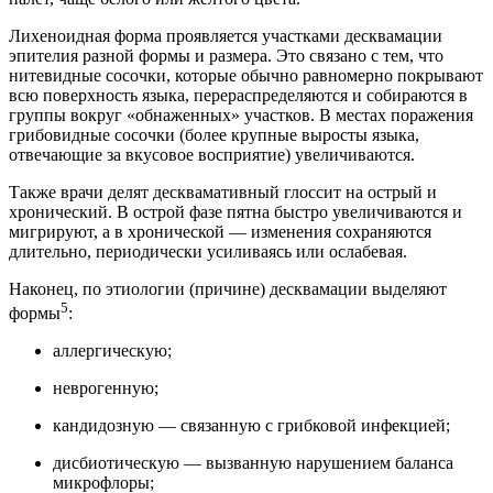
Лихеноидная форма проявляется участками десквамации
эпителия разной формы и размера. Это связано с тем, что
нитевидные сосочки, которые обычно равномерно покрывают
всю поверхность языка, перераспределяются и собираются в
группы вокруг «обнаженных» участков. В местах поражения
грибовидные сосочки (более крупные выросты языка,
отвечающие за вкусовое восприятие) увеличиваются.
Также врачи делят десквамативный глоссит на острый и
хронический. В острой фазе пятна быстро увеличиваются и
мигрируют, а в хронической — изменения сохраняются
длительно, периодически усиливаясь или ослабевая.
Наконец, по этиологии (причине) десквамации выделяют
5
формы
:
аллергическую;
неврогенную;
кандидозную — связанную с грибковой инфекцией;
дисбиотическую — вызванную нарушением баланса
микрофлоры;