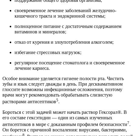
поддержание общего здоровья организма;
своевременное лечение заболеваний желудочно-
кишечного тракта и эндокринной системы;
полноценное питание с достаточным содержанием
витаминов и минералов;
отказ от курения и злоупотребления алкоголем;
избегание стрессовых нагрузок;
регулярное посещение стоматолога и своевременное
лечение кариеса.
Особое внимание уделяется гигиене полости рта. Чистить
зубы и язык следует дважды в день. При десквамативном
глоссите возможны инфекционные осложнения, поэтому
врачи могут рекомендовать обрабатывать слизистую
5
растворами антисептиков
.
Бороться с этой задачей может начать раствор Гексорал®. В
его составе гексэтидин — один из самых изученных
7
антисептиков в мире с доказанным профилем безопасности
.
Он борется с причиной воспаления: вирусами, бактериями,
8