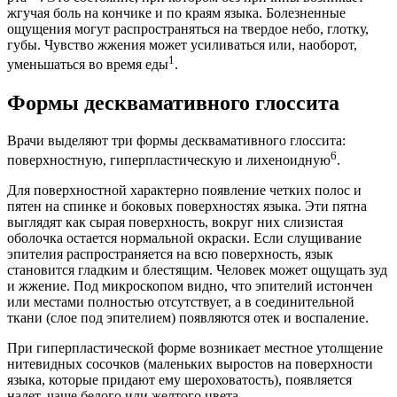
жгучая боль на кончике и по краям языка. Болезненные
ощущения могут распространяться на твердое небо, глотку,
губы. Чувство жжения может усиливаться или, наоборот,
1
уменьшаться во время еды
.
Формы десквамативного глоссита
Врачи выделяют три формы десквамативного глоссита:
6
поверхностную, гиперпластическую и лихеноидную
.
Для поверхностной характерно появление четких полос и
пятен на спинке и боковых поверхностях языка. Эти пятна
выглядят как сырая поверхность, вокруг них слизистая
оболочка остается нормальной окраски. Если слущивание
эпителия распространяется на всю поверхность, язык
становится гладким и блестящим. Человек может ощущать зуд
и жжение. Под микроскопом видно, что эпителий истончен
или местами полностью отсутствует, а в соединительной
ткани (слое под эпителием) появляются отек и воспаление.
При гиперпластической форме возникает местное утолщение
нитевидных сосочков (маленьких выростов на поверхности
языка, которые придают ему шероховатость), появляется
налет, чаще белого или желтого цвета.