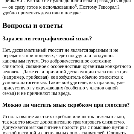
грибками
. Раствор не нужно дополнительно разводить водой
8
— он сразу готов к использованию
. Поэтому Гексорал®
удобно применять дома или в поездке.
Вопросы и ответы
Заразен ли географический язык?
Нет, десквамативный глоссит не является заразным и не
передается при поцелуях, через посуду или воздушно-
капельным путем. Это доброкачественное состояние
слизистой, связанное с особенностями организма конкретного
человека. Даже если причиной десквамации стала инфекция
(например, грибковая), ее возбудитель обычно относится к
условно-патогенным. Такие возбудители, как правило, уже
присутствуют у окружающих (особенно у членов одной
семьи) и не причиняют им вреда.
Можно ли чистить язык скребком при глоссите?
Использование жестких скребков или щеток нежелательно,
так как это может дополнительно травмировать слизистую.
Допускается мягкая гигиена полости рта с помощью щеток с
мягкой щетиной и специальных ополаскивателей. Очищать