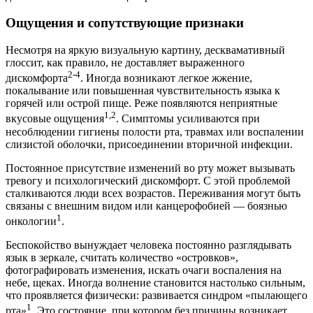
Ощущения и сопутствующие признаки
Несмотря на яркую визуальную картину, десквамативный
глоссит, как правило, не доставляет выраженного
2-4
дискомфорта
. Иногда возникают легкое жжение,
покалывание или повышенная чувствительность языка к
горячей или острой пище. Реже появляются неприятные
1,2
вкусовые ощущения
. Симптомы усиливаются при
несоблюдении гигиены полости рта, травмах или воспалении
слизистой оболочки, присоединении вторичной инфекции.
Постоянное присутствие изменений во рту может вызывать
тревогу и психологический дискомфорт. С этой проблемой
сталкиваются люди всех возрастов. Переживания могут быть
связаны с внешним видом или канцерофобией — боязнью
1
онкологии
.
Беспокойство вынуждает человека постоянно разглядывать
язык в зеркале, считать количество «островков»,
фотографировать изменения, искать очаги воспаления на
небе, щеках. Иногда волнение становится настолько сильным,
что проявляется физически: развивается синдром «пылающего
1
рта»
. Это состояние, при котором без причины возникает