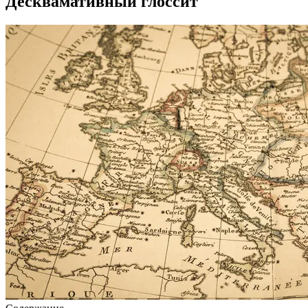
Десквамативный глоссит