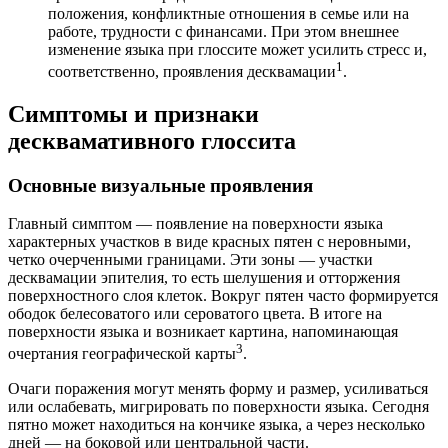
положения, конфликтные отношения в семье или на
работе, трудности с финансами. При этом внешнее
изменение языка при глоссите может усилить стресс и,
1
соответственно, проявления десквамации
.
Симптомы и признаки
десквамативного глоссита
Основные визуальные проявления
Главный симптом — появление на поверхности языка
характерных участков в виде красных пятен с неровными,
четко очерченными границами. Эти зоны — участки
десквамации эпителия, то есть шелушения и отторжения
поверхностного слоя клеток. Вокруг пятен часто формируется
ободок белесоватого или сероватого цвета. В итоге на
поверхности языка и возникает картина, напоминающая
3
очертания географической карты
.
Очаги поражения могут менять форму и размер, усиливаться
или ослабевать, мигрировать по поверхности языка. Сегодня
пятно может находиться на кончике языка, а через несколько
дней — на боковой или центральной части.