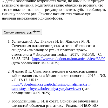
У детей заболевание встречается часто, но обычно не требует
активного лечения. Родителям важно объяснить ребенку, что
это не опасно, главное — регулярно чистить зубы и соблюдать
гигиену полости рта. Лечение назначается только при
наличии выраженного дискомфорта.
Список литературы
Успенская О. А., Тиунова Н. В., Жданова М. Л.
Сочетанная патология: десквамативный глоссит и
синдром «пылающего рта» в практике врача-
стоматолога // Эндодонтия Today. - 2017. - №15(3). - С.
63-65. URL:
https://www.endodont.ru/jour/article/view/88/90
(дата обращения: 04.09.2025).
Луцкая И.К. Симптоматические и самостоятельные
заболевания языка // Медицинские новости. - 2015. - №3.
- С. 13-17. URL:
https://cyberleninka.ru/article/n/simptomaticheskie-i-
samostoyatelnye-zabolevaniya-yazyka/viewer
(дата
обращения: 04.09.2025).
Бородовицина C. И. и соавт. Основные заболевания
слизистой оболочки рта: атлас. - Рязань: ФГБОУ ВО