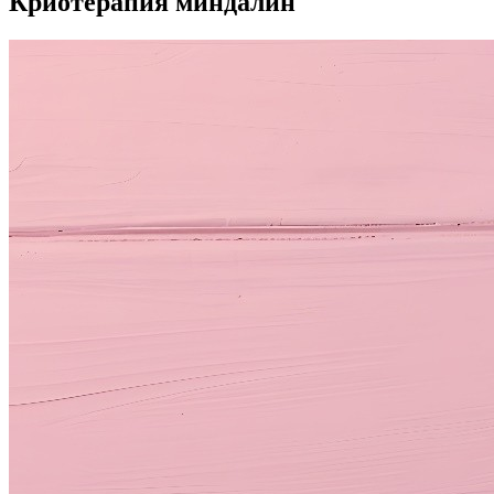
Криотерапия миндалин