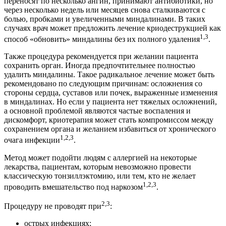
переносят по несколько ангин, принимают антибиотики, но
через несколько недель или месяцев снова сталкиваются с
болью, пробками и увеличенными миндалинами. В таких
случаях врач может предложить лечение криодеструкцией как
1,3
способ «обновить» миндалины без их полного удаления
.
Также процедура рекомендуется при желании пациента
сохранить орган. Иногда предпочтительнее полностью
удалить миндалины. Такое радикальное лечение может быть
рекомендовано по следующим причинам: осложнения со
стороны сердца, суставов или почек, выраженные изменения
в миндалинах. Но если у пациента нет тяжелых осложнений,
а основной проблемой являются частые воспаления и
дискомфорт, криотерапия может стать компромиссом между
сохранением органа и желанием избавиться от хронического
1,2,3
очага инфекции
.
Метод может подойти людям с аллергией на некоторые
лекарства, пациентам, которым невозможно провести
классическую тонзиллэктомию, или тем, кто не желает
1,2,3
проводить вмешательство под наркозом
.
2,3
Процедуру не проводят при
:
острых инфекциях;