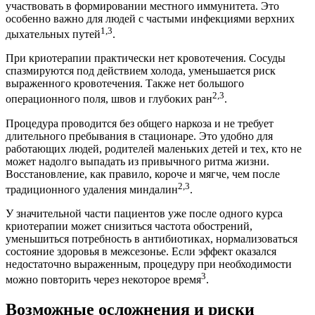
участвовать в формировании местного иммунитета. Это
особенно важно для людей с частыми инфекциями верхних
1,3
дыхательных путей
.
При криотерапии практически нет кровотечения. Сосуды
спазмируются под действием холода, уменьшается риск
выраженного кровотечения. Также нет большого
2,3
операционного поля, швов и глубоких ран
.
Процедура проводится без общего наркоза и не требует
длительного пребывания в стационаре. Это удобно для
работающих людей, родителей маленьких детей и тех, кто не
может надолго выпадать из привычного ритма жизни.
Восстановление, как правило, короче и мягче, чем после
2,3
традиционного удаления миндалин
.
У значительной части пациентов уже после одного курса
криотерапии может снизиться частота обострений,
уменьшиться потребность в антибиотиках, нормализоваться
состояние здоровья в межсезонье. Если эффект оказался
недостаточно выраженным, процедуру при необходимости
3
можно повторить через некоторое время
.
Возможные осложнения и риски