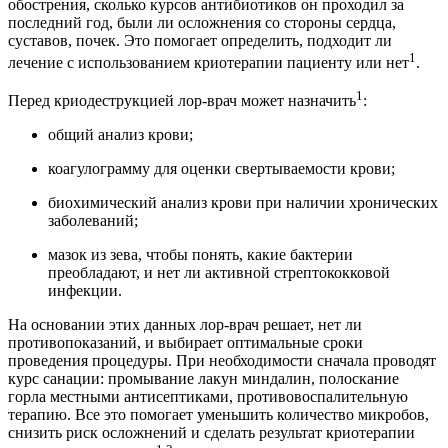
обострения, сколько курсов антибиотиков он проходил за
последний год, были ли осложнения со стороны сердца,
суставов, почек. Это помогает определить, подходит ли
1
лечение с использованием криотерапии пациенту или нет
.
1
Перед криодеструкцией лор-врач может назначить
:
общий анализ крови;
коагулограмму для оценки свертываемости крови;
биохимический анализ крови при наличии хронических
заболеваний;
мазок из зева, чтобы понять, какие бактерии
преобладают, и нет ли активной стрептококковой
инфекции.
На основании этих данных лор-врач решает, нет ли
противопоказаний, и выбирает оптимальные сроки
проведения процедуры. При необходимости сначала проводят
курс санации: промывание лакун миндалин, полоскание
горла местными антисептиками, противовоспалительную
терапию. Все это помогает уменьшить количество микробов,
снизить риск осложнений и сделать результат криотерапии