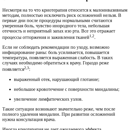
Несмотря на то что криотерапия относится к малоинвазивным
методам, полностью исключить риск осложнений нельзя. В
первые дни после процедуры нормальными считаются
умеренная боль, чувство инородного тела, небольшая
отечность и неприятный запах изо рта. Все это отражает
1,2
процессы отторжения и заживления тканей
.
Если не соблюдать рекомендации по уходу, возможно
инфицирование раны: боль усиливается, повышается
температура, появляется выраженная слабость. В таких
случаях необходимо обратиться к врачу. Гораздо реже
2,3
появляется
:
выраженный отек, нарушающий глотание;
небольшое кровотечение с поверхности миндалины;
увеличение лимфатических узлов.
Такие ситуации возникают значительно реже, чем после
полного удаления миндалин. При развитии осложнений
нужна консультация врача.
Иногда криотерапия не дает ожидаемого эффекта.