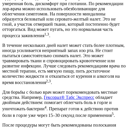
умеренная боль, дискомфорт при глотании. По рекомендации
лор-врача можно использовать обезболивающие для
облегчения симптомов. На поверхности миндалины
образуется беловатый или серовато-желтый налет. Это не
гной, а участок отмершей ткани, который постепенно будет
отторгаться. Вид может пугать, но это нормальная часть
1,3
процесса заживления
.
В течение нескольких дней налет может стать более плотным,
иногда усиливается неприятный запах изо рта. Не стоит
пытаться самостоятельно снимать налет. Это может
травмировать ткани и спровоцировать кровотечение или
развитие инфекции. Лучше следовать рекомендациям врача по
местной терапии, есть мягкую пищу, пить достаточное
количество жидкости и отказаться от курения и алкоголя на
2,3
время восстановления
.
Для борьбы с болью врач может порекомендовать местные
средства. Например,
Гексорал® Табс Экспресс
обладает
двойным действием: помогает облегчать боль в горле и
4
уничтожать бактерии
. Препарат готов к действию против
5
боли в горле уже через 15–30 секунд после применения
.
После процедуры могут быть рекомендованы полоскания