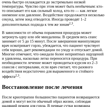
очень быстро охлаждается до экстремально низкой
температуры. Чувство при этом может быть необычным: кто-
то описывает его как сильный холод, кто-то — как легкое
онемение или давление. Воздействие продолжается несколько
секунд, затем зонд отводится. Иногда проводят 1–2
2,3
дополнительных подхода к тем же зонам
.
В зависимости от объема поражения процедура может
затронуть одну или обе миндалины. В среднем весь сеанс
занимает от 5 до 15 минут. После завершения манипуляции
врач осматривает горло, убеждается, что пациент чувствует
себя хорошо, дает рекомендации по уходу и отпускает домой.
Многие отмечают, что ожидали более неприятных ощущений
и удивлены, насколько легко переносится процедура. При
необходимости лечение может проводиться курсом из 2–3
сеансов с интервалами, если врач считает, что разового
воздействия недостаточно для выраженного и стойкого
2,3
эффекта
.
Восстановление после лечения
После криотерапии большинство пациентов возвращаются
домой и могут вести обычный образ жизни, соблюдая
щадящий режим для горла. В первые сутки возможна