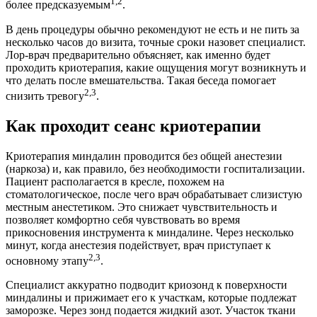
1,2
более предсказуемым
.
В день процедуры обычно рекомендуют не есть и не пить за
несколько часов до визита, точные сроки назовет специалист.
Лор-врач предварительно объясняет, как именно будет
проходить криотерапия, какие ощущения могут возникнуть и
что делать после вмешательства. Такая беседа помогает
2,3
снизить тревогу
.
Как проходит сеанс криотерапии
Криотерапия миндалин проводится без общей анестезии
(наркоза) и, как правило, без необходимости госпитализации.
Пациент располагается в кресле, похожем на
стоматологическое, после чего врач обрабатывает слизистую
местным анестетиком. Это снижает чувствительность и
позволяет комфортно себя чувствовать во время
прикосновения инструмента к миндалине. Через несколько
минут, когда анестезия подействует, врач приступает к
2,3
основному этапу
.
Специалист аккуратно подводит криозонд к поверхности
миндалины и прижимает его к участкам, которые подлежат
заморозке. Через зонд подается жидкий азот. Участок ткани