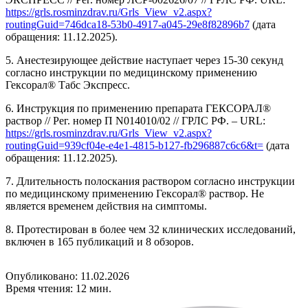
https://grls.rosminzdrav.ru/Grls_View_v2.aspx?
routingGuid=746dca18-53b0-4917-a045-29e8f82896b7
(дата
обращения: 11.12.2025).
5. Анестезирующее действие наступает через 15-30 секунд
согласно инструкции по медицинскому применению
Гексорал® Табс Экспресс.
6. Инструкция по применению препарата ГЕКСОРАЛ®
раствор // Рег. номер П N014010/02 // ГРЛС РФ. – URL:
https://grls.rosminzdrav.ru/Grls_View_v2.aspx?
routingGuid=939cf04e-e4e1-4815-b127-fb296887c6c6&t=
(дата
обращения: 11.12.2025).
7. Длительность полоскания раствором согласно инструкции
по медицинскому применению Гексорал® раствор. Не
является временем действия на симптомы.
8. Протестирован в более чем 32 клинических исследований,
включен в 165 публикаций и 8 обзоров.
Опубликовано: 11.02.2026
Время чтения: 12 мин.