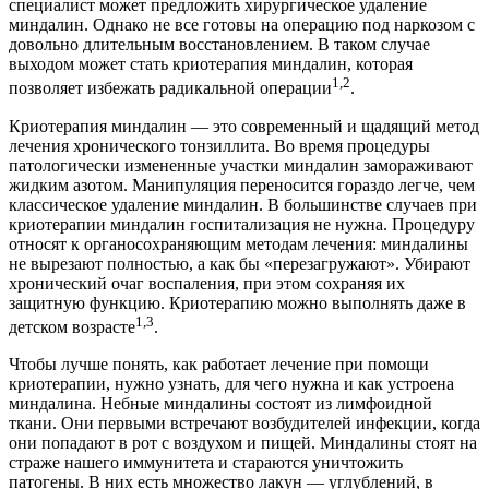
специалист может предложить хирургическое удаление
миндалин. Однако не все готовы на операцию под наркозом с
довольно длительным восстановлением. В таком случае
выходом может стать криотерапия миндалин, которая
1,2
позволяет избежать радикальной операции
.
Криотерапия миндалин — это современный и щадящий метод
лечения хронического тонзиллита. Во время процедуры
патологически измененные участки миндалин замораживают
жидким азотом. Манипуляция переносится гораздо легче, чем
классическое удаление миндалин. В большинстве случаев при
криотерапии миндалин госпитализация не нужна. Процедуру
относят к органосохраняющим методам лечения: миндалины
не вырезают полностью, а как бы «перезагружают». Убирают
хронический очаг воспаления, при этом сохраняя их
защитную функцию. Криотерапию можно выполнять даже в
1,3
детском возрасте
.
Чтобы лучше понять, как работает лечение при помощи
криотерапии, нужно узнать, для чего нужна и как устроена
миндалина. Небные миндалины состоят из лимфоидной
ткани. Они первыми встречают возбудителей инфекции, когда
они попадают в рот с воздухом и пищей. Миндалины стоят на
страже нашего иммунитета и стараются уничтожить
патогены. В них есть множество лакун — углублений, в