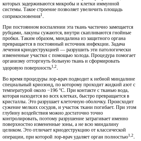
которых задерживаются микробы и клетки иммунной
системы. Такое строение позволяет увеличить площадь
1
соприкосновения
.
При постоянном воспалении эта ткань частично замещается
рубцами, лакуны сужаются, внутри скапливаются гнойные
пробки. Таким образом, миндалина из защитного органа
превращается в постоянный источник инфекции. Задача
лечения криодеструкцией — разрушить эти патологически
измененные участки с помощью холода. Процедура помогает
организму отторгнуть больную ткань и сформировать
1,2
здоровую поверхность
.
Во время процедуры лор-врач подводит к небной миндалине
специальный криозонд, по которому проходит жидкий азот с
температурой около −196 °C. При контакте с тканью вода,
которая находится во всех клетках, быстро превращается в
кристаллы. Это разрушает клеточную оболочку. Происходит
сужение мелких сосудов, и участок ткани погибает. При этом
глубину воздействия можно достаточно точно
контролировать, поэтому разрушение затрагивает именно
поверхностно измененные зоны, а не всю миндалину
целиком. Это отличает криодеструкцию от классической
1,2
операции, при которой лор-врач удаляет орган полностью
.