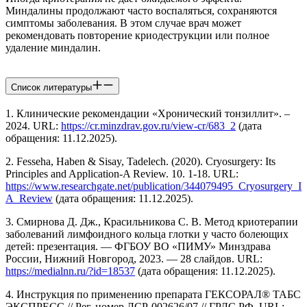
Миндалины продолжают часто воспаляться, сохраняются
симптомы заболевания. В этом случае врач может
рекомендовать повторение криодеструкции или полное
удаление миндалин.
Список литературы
1. Клинические рекомендации «Хронический тонзиллит». –
2024. URL:
https://cr.minzdrav.gov.ru/view-cr/683_2
(дата
обращения: 11.12.2025).
2. Fesseha, Haben & Sisay, Tadelech. (2020). Cryosurgery: Its
Principles and Application-A Review. 10. 1-18. URL:
https://www.researchgate.net/publication/344079495_Cryosurgery_It
A_Review
(дата обращения: 11.12.2025).
3. Смирнова Д. Дж., Красильникова С. В. Метод криотерапии
заболеваний лимфоидного кольца глотки у часто болеющих
детей: презентация. — ФГБОУ ВО «ПИМУ» Минздрава
России, Нижний Новгород, 2023. — 28 слайдов. URL:
https://medialnn.ru/?id=18537
(дата обращения: 11.12.2025).
4. Инструкция по применению препарата ГЕКСОРАЛ® ТАБС
ЭКСПРЕСС // Рег. номер ЛСР-002626/07 // ГРЛС РФ. URL: