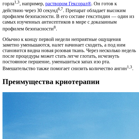
1,3
горла
, например,
раствором Гексорал®
. Он готов к
6,7
действию через 30 секунд
. Препарат обладает высоким
профилем безопасности. В его составе гексэтидин — один из
самых изученных антисептиков в мире с доказанным
8
профилем безопасности
.
Обычно к концу первой недели неприятные ощущения
заметно уменьшаются, налет начинает сходить, а под ним
становится видна новая розовая ткань. Через несколько недель
после процедуры может стать легче глотать, исчезнуть
постоянное першение, уменьшиться запах изо рта.
1,3
Вмешательство также помогает снизить количество ангин
.
Преимущества криотерапии