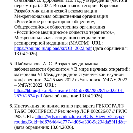
связанных со здоровьем: J20. Год утверждения (частота
пересмотра): 2022. Возрастная категория: Взрослые.
Разработчик клинической рекомендации:
Межрегиональная общественная организация
«Российское респираторное общество»,
Общероссийская общественная организация
«Российское медицинское общество терапевтов»,
Межрегиональная ассоциация специалистов
респираторной медицины (МАСРМ). URL:
https://spulmo.ru/upload/kr/OB_2022.pdf
(дата обращения:
13.04.2026).
Шайхатарова А. С. Возрастная динамика
заболеваемости бронхитом // В мире научных открытий:
материалы VI Международной студенческой научной
конференции. 24-25 мая 2022 г.-Ульяновск: УлГАУ, 2022.
– УлГАУ, 2022. URL:
https://lib.ugsha.ru/bitstream/123456789/29628/1/2022-01-
2530-2534.pdf
(дата обращения: 13.04.2026).
Инструкция по применению препарата ГЕКСОРАЛ®
ТАБС ЭКСПРЕСС // Рег. номер ЛСР-002626/07 // ГРЛС
РФ. URL:
https://grls.rosminzdrav.ru/Grls_View_v2.aspx?
routingGuid=bd6764d4-d777-4d06-a330-9e294da5f41d&t=
(дата обращения: 13.04.2026).