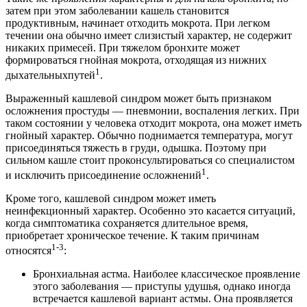
затем при этом заболевании кашель становится
продуктивным, начинает отходить мокрота. При легком
течении она обычно имеет слизистый характер, не содержит
никаких примесей. При тяжелом бронхите может
формироваться гнойная мокрота, отходящая из нижних
1
дыхательныхпутей
.
Выраженный кашлевой синдром может быть признаком
осложнения простуды — пневмонии, воспаления легких. При
таком состоянии у человека отходит мокрота, она может иметь
гнойный характер. Обычно поднимается температура, могут
присоединяться тяжесть в груди, одышка. Поэтому при
сильном кашле стоит проконсультироваться со специалистом
1
и исключить присоединение осложнений
.
Кроме того, кашлевой синдром может иметь
неинфекционный характер. Особенно это касается ситуаций,
когда симптоматика сохраняется длительное время,
приобретает хроническое течение. К таким причинам
1-3
относятся
:
Бронхиальная астма. Наиболее классическое проявление
этого заболевания — приступы удушья, однако иногда
встречается кашлевой вариант астмы. Она проявляется