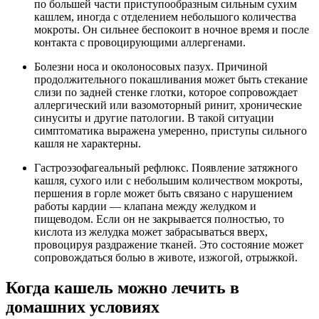
по большей части приступообразным сильным сухим
кашлем, иногда с отделением небольшого количества
мокроты. Он сильнее беспокоит в ночное время и после
контакта с провоцирующими аллергенами.
Болезни носа и околоносовых пазух. Причиной
продолжительного покашливания может быть стекание
слизи по задней стенке глотки, которое сопровождает
аллергический или вазомоторный ринит, хронические
синуситы и другие патологии. В такой ситуации
симптоматика выражена умеренно, приступы сильного
кашля не характерны.
Гастроэзофагеальный рефлюкс. Появление затяжного
кашля, сухого или с небольшим количеством мокроты,
першения в горле может быть связано с нарушением
работы кардии — клапана между желудком и
пищеводом. Если он не закрывается полностью, то
кислота из желудка может забрасываться вверх,
провоцируя раздражение тканей. Это состояние может
сопровождаться болью в животе, изжогой, отрыжкой.
Когда кашель можно лечить в
домашних условиях