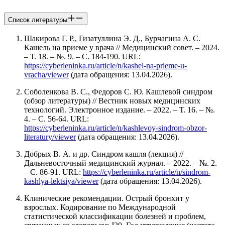
Список литературы
Шакирова Г. Р., Гизатуллина Э. Д., Бурчагина А. С.
Кашель на приеме у врача // Медицинский совет. – 2024.
– Т. 18. – №. 9. – С. 184-190. URL:
https://cyberleninka.ru/article/n/kashel-na-prieme-u-
vracha/viewer
(дата обращения: 13.04.2026).
Соболенкова В. С., Федоров С. Ю. Кашлевой синдром
(обзор литературы) // Вестник новых медицинских
технологий. Электронное издание. – 2022. – Т. 16. – №.
4. – С. 56-64. URL:
https://cyberleninka.ru/article/n/kashlevoy-sindrom-obzor-
literatury/viewer
(дата обращения: 13.04.2026).
Добрых В. А. и др. Синдром кашля (лекция) //
Дальневосточный медицинский журнал. – 2022. – №. 2.
– С. 86-91. URL:
https://cyberleninka.ru/article/n/sindrom-
kashlya-lektsiya/viewer
(дата обращения: 13.04.2026).
Клинические рекомендации. Острый бронхит у
взрослых. Кодирование по Международной
статистической классификации болезней и проблем,