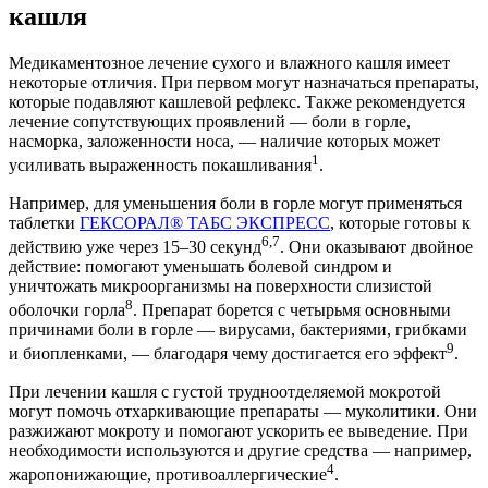
кашля
Медикаментозное лечение сухого и влажного кашля имеет
некоторые отличия. При первом могут назначаться препараты,
которые подавляют кашлевой рефлекс. Также рекомендуется
лечение сопутствующих проявлений — боли в горле,
насморка, заложенности носа, — наличие которых может
1
усиливать выраженность покашливания
.
Например, для уменьшения боли в горле могут применяться
таблетки
ГЕКСОРАЛ® ТАБС ЭКСПРЕСС
, которые готовы к
6,7
действию уже через 15–30 секунд
. Они оказывают двойное
действие: помогают уменьшать болевой синдром и
уничтожать микроорганизмы на поверхности слизистой
8
оболочки горла
. Препарат борется с четырьмя основными
причинами боли в горле — вирусами, бактериями, грибками
9
и биопленками, — благодаря чему достигается его эффект
.
При лечении кашля с густой трудноотделяемой мокротой
могут помочь отхаркивающие препараты — муколитики. Они
разжижают мокроту и помогают ускорить ее выведение. При
необходимости используются и другие средства — например,
4
жаропонижающие, противоаллергические
.