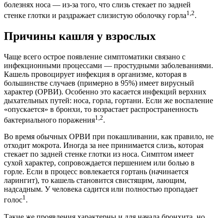
болезнях носа — из-за того, что слизь стекает по задней
1,2
стенке глотки и раздражает слизистую оболочку горла
.
Причины кашля у взрослых
Чаще всего острое появление симптоматики связано с
инфекционными процессами — простудными заболеваниями.
Кашель провоцирует инфекция в организме, которая в
большинстве случаев (примерно в 95%) имеет вирусный
характер (ОРВИ). Особенно это касается инфекций верхних
дыхательных путей: носа, горла, гортани. Если же воспаление
«опускается» в бронхи, то возрастает распространенность
1,2
бактериального поражения
.
Во время обычных ОРВИ при покашливании, как правило, не
отходит мокрота. Иногда за нее принимается слизь, которая
стекает по задней стенке глотки из носа. Симптом имеет
сухой характер, сопровождается першением или болью в
горле. Если в процесс вовлекается гортань (начинается
ларингит), то кашель становится свистящим, лающим,
надсадным. У человека садится или полностью пропадает
1
голос
.
Такие же проявления характерны и для начала бронхита, но