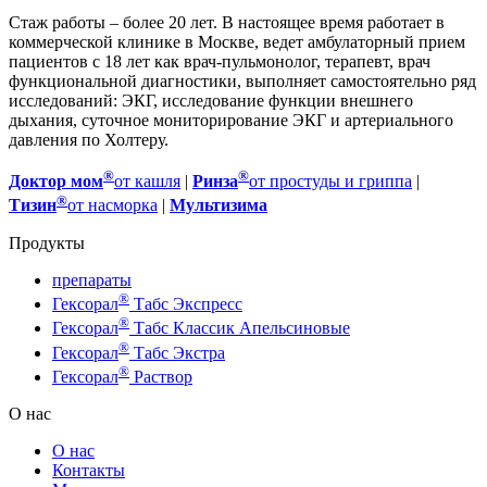
Стаж работы – более 20 лет. В настоящее время работает в
коммерческой клинике в Москве, ведет амбулаторный прием
пациентов с 18 лет как врач-пульмонолог, терапевт, врач
функциональной диагностики, выполняет самостоятельно ряд
исследований: ЭКГ, исследование функции внешнего
дыхания, суточное мониторирование ЭКГ и артериального
давления по Холтеру.
®
®
Доктор мом
от кашля
|
Ринза
от простуды и гриппа
|
®
Тизин
от насморка
|
Мультизима
Продукты
препараты
®
Гексорал
Табс Экспресс
®
Гексорал
Табс Классик Апельсиновые
®
Гексорал
Табс Экстра
®
Гексорал
Раствор
О нас
О нас
Контакты