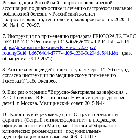
Рекомендации Российской гастроэнтерологической
ассоциации по диагностике и лечению гастроэзофагеальной
рефлюксной болезни // Российский журнал
гастроэнтерологии, гепатологии, колопроктологии. 2020. Т.
30, № 4. С. 70–97.
7. Инструкция по применению препарата ГЕКСОРАЛ® ТАБС
ЭКСПРЕСС // Рег. номер ЛСР-002626/07 // ГРЛС РФ. – URL:
https://grls.rosminzdrav.ru/Grls_View_v2.aspx?
routingGuid=bd6764d4-d777-4d06-a330-9e294da5f41d&t=
(дата
обращения: 29.12.2025).
8. Анестезирующее действие наступает через 15–30 секунд
согласно инструкции по медицинскому применению
Гексорал® Табс Экспресс.
9. Еще раз о термине "Вирусно-бактериальная инфекция",
А.С. Полякова, В.К. Таточенко, Научный центр здоровья
детей, г. Москва, Медицинский совет, 2015 №14.
10. Клинические рекомендации «Острый тонзиллит и
фарингит (Острый тонзиллофарингит)» в подразделе
официального сайта Минздрава России «Рубрикатор
клинических рекомендаций» под уникальным
идентификационным номером 306_3. URL: