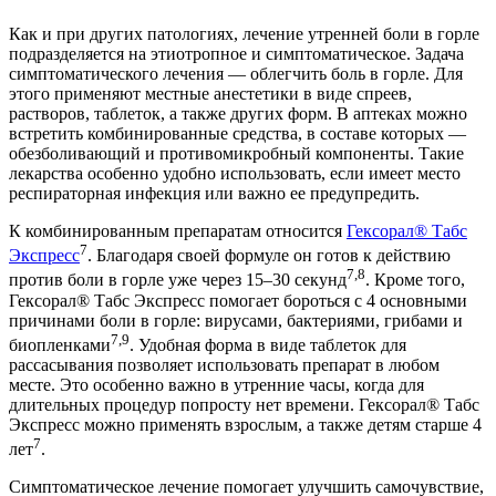
Как и при других патологиях, лечение утренней боли в горле
подразделяется на этиотропное и симптоматическое. Задача
симптоматического лечения — облегчить боль в горле. Для
этого применяют местные анестетики в виде спреев,
растворов, таблеток, а также других форм. В аптеках можно
встретить комбинированные средства, в составе которых —
обезболивающий и противомикробный компоненты. Такие
лекарства особенно удобно использовать, если имеет место
респираторная инфекция или важно ее предупредить.
К комбинированным препаратам относится
Гексорал® Табс
7
Экспресс
. Благодаря своей формуле он готов к действию
7,8
против боли в горле уже через 15–30 секунд
. Кроме того,
Гексорал® Табс Экспресс помогает бороться с 4 основными
причинами боли в горле: вирусами, бактериями, грибами и
7,9
биопленками
. Удобная форма в виде таблеток для
рассасывания позволяет использовать препарат в любом
месте. Это особенно важно в утренние часы, когда для
длительных процедур попросту нет времени. Гексорал® Табс
Экспресс можно применять взрослым, а также детям старше 4
7
лет
.
Симптоматическое лечение помогает улучшить самочувствие,