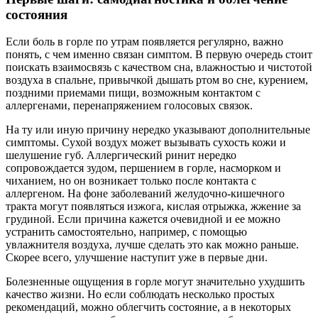
состояния
Если боль в горле по утрам появляется регулярно, важно
понять, с чем именно связан симптом. В первую очередь стоит
поискать взаимосвязь с качеством сна, влажностью и чистотой
воздуха в спальне, привычкой дышать ртом во сне, курением,
поздними приемами пищи, возможным контактом с
аллергенами, перенапряжением голосовых связок.
На ту или иную причину нередко указывают дополнительные
симптомы. Сухой воздух может вызывать сухость кожи и
шелушение губ. Аллергический ринит нередко
сопровождается зудом, першением в горле, насморком и
чиханием, но он возникает только после контакта с
аллергеном. На фоне заболеваний желудочно-кишечного
тракта могут появляться изжога, кислая отрыжка, жжение за
грудиной. Если причина кажется очевидной и ее можно
устранить самостоятельно, например, с помощью
увлажнителя воздуха, лучше сделать это как можно раньше.
Скорее всего, улучшение наступит уже в первые дни.
Болезненные ощущения в горле могут значительно ухудшить
качество жизни. Но если соблюдать несколько простых
рекомендаций, можно облегчить состояние, а в некоторых