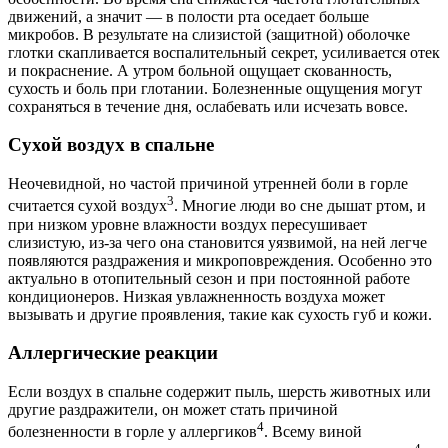
движений, а значит — в полости рта оседает больше
микробов. В результате на слизистой (защитной) оболочке
глотки скапливается воспалительный секрет, усиливается отек
и покраснение. А утром больной ощущает скованность,
сухость и боль при глотании. Болезненные ощущения могут
сохраняться в течение дня, ослабевать или исчезать вовсе.
Сухой воздух в спальне
Неочевидной, но частой причиной утренней боли в горле
3
считается сухой воздух
. Многие люди во сне дышат ртом, и
при низком уровне влажности воздух пересушивает
слизистую, из-за чего она становится уязвимой, на ней легче
появляются раздражения и микроповреждения. Особенно это
актуально в отопительный сезон и при постоянной работе
кондиционеров. Низкая увлажненность воздуха может
вызывать и другие проявления, такие как сухость губ и кожи.
Аллергические реакции
Если воздух в спальне содержит пыль, шерсть животных или
другие раздражители, он может стать причиной
4
болезненности в горле у аллергиков
. Всему виной