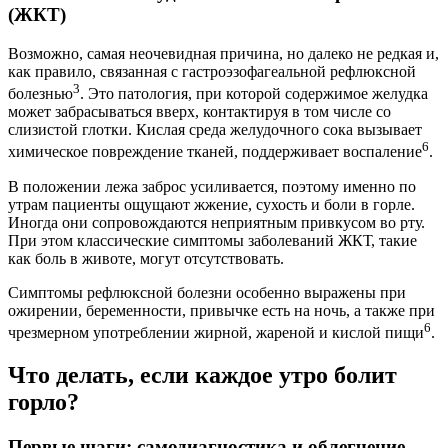
(ЖКТ)
Возможно, самая неочевидная причина, но далеко не редкая и,
как правило, связанная с гастроэзофагеальной рефлюксной
3
болезнью
. Это патология, при которой содержимое желудка
может забрасываться вверх, контактируя в том числе со
слизистой глотки. Кислая среда желудочного сока вызывает
6
химическое повреждение тканей, поддерживает воспаление
.
В положении лежа заброс усиливается, поэтому именно по
утрам пациенты ощущают жжение, сухость и боли в горле.
Иногда они сопровождаются неприятным привкусом во рту.
При этом классические симптомы заболеваний ЖКТ, такие
как боль в животе, могут отсутствовать.
Симптомы рефлюксной болезни особенно выражены при
ожирении, беременности, привычке есть на ночь, а также при
6
чрезмерном употреблении жирной, жареной и кислой пищи
.
Что делать, если каждое утро болит
горло?
Первые шаги: самодиагностика и облегчение