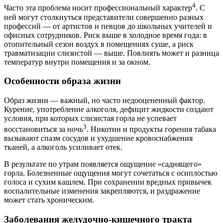
4
Часто эта проблема носит профессиональный характер
. С
ней могут столкнуться представители совершенно разных
профессий — от артистов и певцов до школьных учителей и
офисных сотрудников. Риск выше в холодное время года: в
отопительный сезон воздух в помещениях суше, а риск
травматизации слизистой — выше. Повлиять может и разница
температур внутри помещения и за окном.
Особенности образа жизни
Образ жизни — важный, но часто недооцененный фактор.
Курение, употребление алкоголя, дефицит жидкости создают
условия, при которых слизистая горла не успевает
3
восстановиться за ночь
. Никотин и продукты горения табака
вызывают спазм сосудов и ухудшение кровоснабжения
тканей, а алкоголь усиливает отек.
В результате по утрам появляется ощущение «саднящего»
горла. Болезненные ощущения могут сочетаться с осиплостью
голоса и сухим кашлем. При сохранении вредных привычек
воспалительные изменения закрепляются, и раздражение
может стать хроническим.
Заболевания желудочно-кишечного тракта