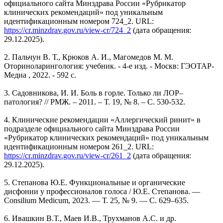
официального сайта Минздрава России «Рубрикатор
клинических рекомендаций» под уникальным
идентификационным номером 724_2. URL:
https://cr.minzdrav.gov.ru/view-cr/724_2
(дата обращения:
29.12.2025).
2. Пальчун В. Т., Крюков А. И., Магомедов М. М.
Оториноларингология: учебник. - 4-е изд. - Москв: ГЭОТАР-
Медиа , 2022. - 592 с.
3. Садовникова, И. И. Боль в горле. Только ли ЛОР–
патология? // РМЖ. – 2011. – Т. 19, № 8. – С. 530-532.
4. Клинические рекомендации «Аллергический ринит» в
подразделе официального сайта Минздрава России
«Рубрикатор клинических рекомендаций» под уникальным
идентификационным номером 261_2. URL:
https://cr.minzdrav.gov.ru/view-cr/261_2
(дата обращения:
29.12.2025).
5. Степанова Ю.Е. Функциональные и органические
дисфонии у профессионалов голоса / Ю.Е. Степанова. —
Consilium Medicum, 2023. — Т. 25, № 9. — С. 629–635.
6. Ивашкин В.Т., Маев И.В., Трухманов А.С. и др.