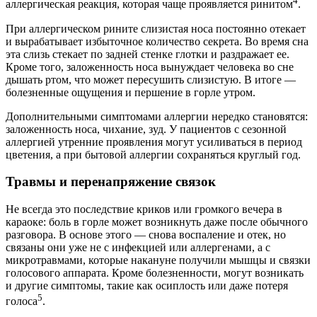
4
аллергическая реакция, которая чаще проявляется ринитом
.
При аллергическом рините слизистая носа постоянно отекает
и вырабатывает избыточное количество секрета. Во время сна
эта слизь стекает по задней стенке глотки и раздражает ее.
Кроме того, заложенность носа вынуждает человека во сне
дышать ртом, что может пересушить слизистую. В итоге —
болезненные ощущения и першение в горле утром.
Дополнительными симптомами аллергии нередко становятся:
заложенность носа, чихание, зуд. У пациентов с сезонной
аллергией утренние проявления могут усиливаться в период
цветения, а при бытовой аллергии сохраняться круглый год.
Травмы и перенапряжение связок
Не всегда это последствие криков или громкого вечера в
караоке: боль в горле может возникнуть даже после обычного
разговора. В основе этого — снова воспаление и отек, но
связаны они уже не с инфекцией или аллергенами, а с
микротравмами, которые накануне получили мышцы и связки
голосового аппарата. Кроме болезненности, могут возникать
и другие симптомы, такие как осиплость или даже потеря
5
голоса
.