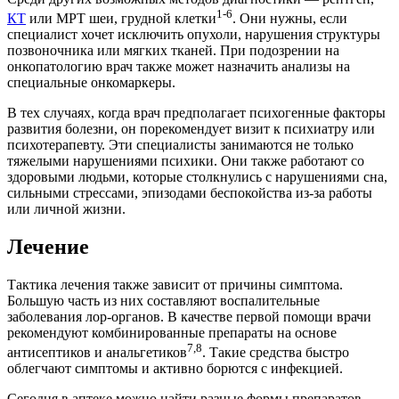
1-6
КТ
или МРТ шеи, грудной клетки
. Они нужны, если
специалист хочет исключить опухоли, нарушения структуры
позвоночника или мягких тканей. При подозрении на
онкопатологию врач также может назначить анализы на
специальные онкомаркеры.
В тех случаях, когда врач предполагает психогенные факторы
развития болезни, он порекомендует визит к психиатру или
психотерапевту. Эти специалисты занимаются не только
тяжелыми нарушениями психики. Они также работают со
здоровыми людьми, которые столкнулись с нарушениями сна,
сильными стрессами, эпизодами беспокойства из-за работы
или личной жизни.
Лечение
Тактика лечения также зависит от причины симптома.
Большую часть из них составляют воспалительные
заболевания лор-органов. В качестве первой помощи врачи
рекомендуют комбинированные препараты на основе
7,8
антисептиков и анальгетиков
. Такие средства быстро
облегчают симптомы и активно борются с инфекцией.
Сегодня в аптеке можно найти разные формы препаратов