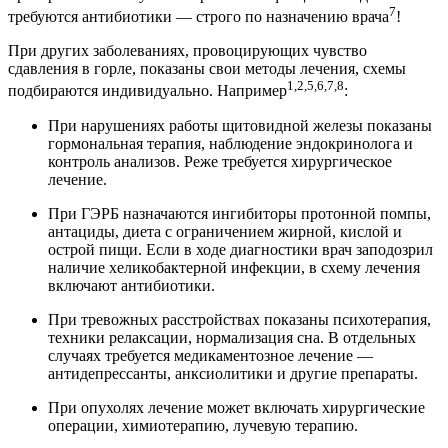
7
требуются антибиотики — строго по назначению врача
!
При других заболеваниях, провоцирующих чувство
сдавления в горле, показаны свои методы лечения, схемы
1,2,5,6,7,8
подбираются индивидуально. Например
:
При нарушениях работы щитовидной железы показаны
гормональная терапия, наблюдение эндокринолога и
контроль анализов. Реже требуется хирургическое
лечение.
При ГЭРБ назначаются ингибиторы протонной помпы,
антациды, диета с ограничением жирной, кислой и
острой пищи. Если в ходе диагностики врач заподозрил
наличие хеликобактерной инфекции, в схему лечения
включают антибиотики.
При тревожных расстройствах показаны психотерапия,
техники релаксации, нормализация сна. В отдельных
случаях требуется медикаментозное лечение —
антидепрессанты, анксиолитики и другие препараты.
При опухолях лечение может включать хирургические
операции, химиотерапию, лучевую терапию.