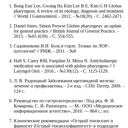
Bong Eun Lee, Gwang Ha Kim Lee B E, Kim G H Globus
pharyngeus: A review of its etiology, diagnosis and treatment.
// World J Gastroenterol. - 2012. - №18(20). - С. 2462-2471.
Daniel Jones, Simon Prowse Globus pharyngeus: an update
for general practice // British Journal of General Practice. -
2015. - №65 (639). - С. 554-555.
Садовникова И.И. Боль в горле. Только ли ЛОР–
патология? // РМЖ. - 2011. - №8
Haft S, Carey RM, Farquhar D, Mirza N. Anticholinergic
medication use is associated with globus pharyngeus // J
Laryngol Otol. - 2016.. - №130(12). - С. 1125-1129.
Л. В. Рудницкий Заболевания щитовидной железы:
лечение и профилактика. - 2-е изд. - СПб: Питер, 2009. -
124 с.
Руководство по гастроэнтерологии / Под ред. Ф. И.
Комарова, С. И. Рапопорта. — М.: ООО «Медицинское
информационное агентство», 2010. — 864 с.: ил.
Клинические рекомендации «Острый тонзиллит и
фарингит (Острый тонзиллофарингит)» в подразделе