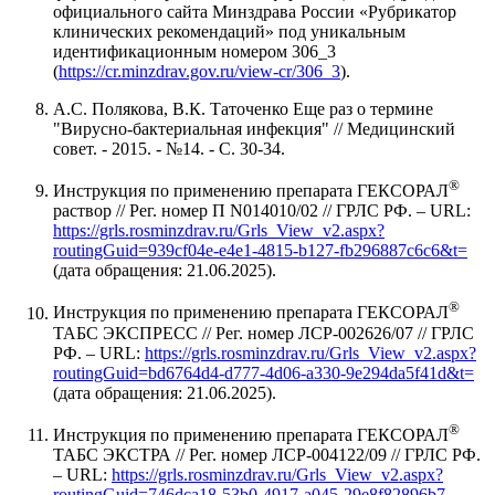
официального сайта Минздрава России «Рубрикатор
клинических рекомендаций» под уникальным
идентификационным номером 306_3
(
https://cr.minzdrav.gov.ru/view-cr/306_3
).
А.С. Полякова, В.К. Таточенко Еще раз о термине
"Вирусно-бактериальная инфекция" // Медицинский
совет. - 2015. - №14. - С. 30-34.
®
Инструкция по применению препарата ГЕКСОРАЛ
раствор // Рег. номер П N014010/02 // ГРЛС РФ. – URL:
https://grls.rosminzdrav.ru/Grls_View_v2.aspx?
routingGuid=939cf04e-e4e1-4815-b127-fb296887c6c6&t=
(дата обращения: 21.06.2025).
®
Инструкция по применению препарата ГЕКСОРАЛ
ТАБС ЭКСПРЕСС // Рег. номер ЛСР-002626/07 // ГРЛС
РФ. – URL:
https://grls.rosminzdrav.ru/Grls_View_v2.aspx?
routingGuid=bd6764d4-d777-4d06-a330-9e294da5f41d&t=
(дата обращения: 21.06.2025).
®
Инструкция по применению препарата ГЕКСОРАЛ
ТАБС ЭКСТРА // Рег. номер ЛСР-004122/09 // ГРЛС РФ.
– URL:
https://grls.rosminzdrav.ru/Grls_View_v2.aspx?
routingGuid=746dca18-53b0-4917-a045-29e8f82896b7