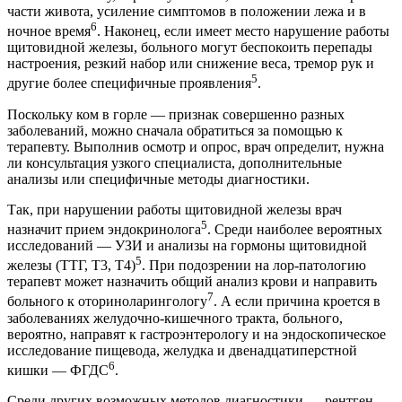
части живота, усиление симптомов в положении лежа и в
6
ночное время
. Наконец, если имеет место нарушение работы
щитовидной железы, больного могут беспокоить перепады
настроения, резкий набор или снижение веса, тремор рук и
5
другие более специфичные проявления
.
Поскольку ком в горле — признак совершенно разных
заболеваний, можно сначала обратиться за помощью к
терапевту. Выполнив осмотр и опрос, врач определит, нужна
ли консультация узкого специалиста, дополнительные
анализы или специфичные методы диагностики.
Так, при нарушении работы щитовидной железы врач
5
назначит прием эндокринолога
. Среди наиболее вероятных
исследований — УЗИ и анализы на гормоны щитовидной
5
железы (ТТГ, Т3, Т4)
. При подозрении на лор-патологию
терапевт может назначить общий анализ крови и направить
7
больного к оториноларингологу
. А если причина кроется в
заболеваниях желудочно-кишечного тракта, больного,
вероятно, направят к гастроэнтерологу и на эндоскопическое
исследование пищевода, желудка и двенадцатиперстной
6
кишки — ФГДС
.
Среди других возможных методов диагностики — рентген,