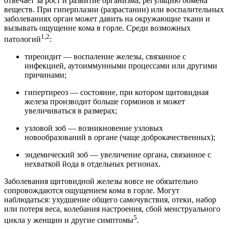
отвечает за рост и развитие организма, регуляцию обмена
веществ. При гиперплазии (разрастании) или воспалительных
заболеваниях орган может давить на окружающие ткани и
вызывать ощущение кома в горле. Среди возможных
1,2
патологий
:
тиреоидит — воспаление железы, связанное с
инфекцией, аутоиммунными процессами или другими
причинами;
гипертиреоз — состояние, при котором щитовидная
железа производит больше гормонов и может
увеличиваться в размерах;
узловой зоб — возникновение узловых
новообразований в органе (чаще доброкачественных);
эндемический зоб — увеличение органа, связанное с
нехваткой йода в отдельных регионах.
Заболевания щитовидной железы вовсе не обязательно
сопровождаются ощущением кома в горле. Могут
наблюдаться: ухудшение общего самочувствия, отеки, набор
или потеря веса, колебания настроения, сбой менструального
5
цикла у женщин и другие симптомы
.