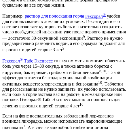
буквально на все случаи жизни.
®
Например,
раствор для полоскания
горла
Гексорал
удобен
для использования в домашних условиях. Гексэтидин в его
составе позволяет купировать боль и значительно сократить
число возбудителей инфекции уже после первого применения
9
— достаточно 30-секундной экспозиции
. Раствор не нужно
предварительно разводить водой, а его формула подходит для
9
взрослых и детей старше 3 лет
.
®
Гексорал
Табс Экспресс
со вкусом мяты помогает облегчить
боль уже через 15–30 секунд, а также активно борется с
8,10
вирусами, бактериями, грибками и биопленками
. Такой
эффект достигается благодаря уникальной комбинации
10
активных веществ: хлоргексидина и бензокаина
. Таблетки
для рассасывания не нужно запивать, их удобно использовать,
если боль в горле застала вас на работе, в командировке или
поездке. Гексорал® Табс Экспресс можно использовать для
10
лечения взрослых и детей старше 4 лет
.
Если на фоне воспалительных заболеваний лор-органов
возникла лихорадка, можно использовать жаропонижающие
7
препараты
. А в случае микробной инфекции иногда