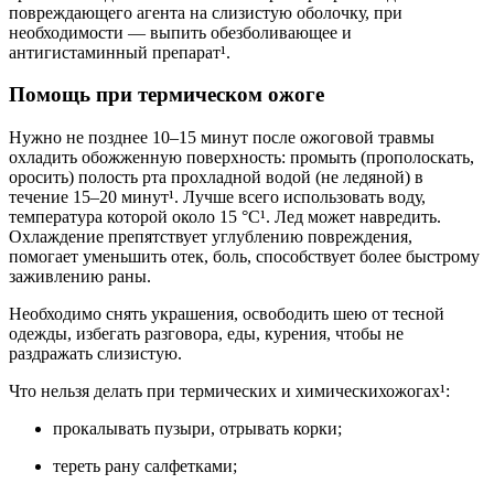
повреждающего агента на слизистую оболочку, при
необходимости — выпить обезболивающее и
антигистаминный препарат¹.
Помощь при термическом ожоге
Нужно не позднее 10–15 минут после ожоговой травмы
охладить обожженную поверхность: промыть (прополоскать,
оросить) полость рта прохладной водой (не ледяной) в
течение 15–20 минут¹. Лучше всего использовать воду,
температура которой около 15 °С¹. Лед может навредить.
Охлаждение препятствует углублению повреждения,
помогает уменьшить отек, боль, способствует более быстрому
заживлению раны.
Необходимо снять украшения, освободить шею от тесной
одежды, избегать разговора, еды, курения, чтобы не
раздражать слизистую.
Что нельзя делать при термических и химическихожогах¹:
прокалывать пузыри, отрывать корки;
тереть рану салфетками;