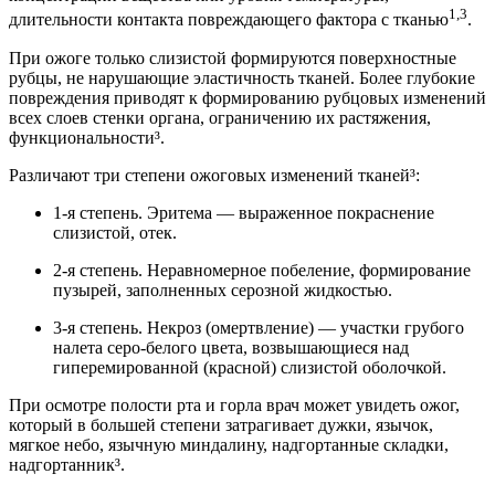
1,3
длительности контакта повреждающего фактора с тканью
.
При ожоге только слизистой формируются поверхностные
рубцы, не нарушающие эластичность тканей. Более глубокие
повреждения приводят к формированию рубцовых изменений
всех слоев стенки органа, ограничению их растяжения,
функциональности³.
Различают три степени ожоговых изменений тканей³:
1-я степень. Эритема — выраженное покраснение
слизистой, отек.
2-я степень. Неравномерное побеление, формирование
пузырей, заполненных серозной жидкостью.
3-я степень. Некроз (омертвление) — участки грубого
налета серо-белого цвета, возвышающиеся над
гиперемированной (красной) слизистой оболочкой.
При осмотре полости рта и горла врач может увидеть ожог,
который в большей степени затрагивает дужки, язычок,
мягкое небо, язычную миндалину, надгортанные складки,
надгортанник³.