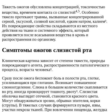
Тяжесть ожогов обусловлена концентрацией, токсичностью
4,5
вещества, временем контакта со слизистой
. Особенно
тяжело протекают травмы, вызванные концентрированной
серной, уксусной, соляной кислотой, едким натром, калием³.
Их повреждающие свойства складываются из местного
действия на ткани и системного эффекта, который
проявляется после всасывания вещества в кровь и
распространения по организму.
Симптомы ожогов слизистой рта
Клиническая картина зависит от степени тяжести, природы
повреждающего агента, распространенности патологического
процесса, возраста человека³.
Сразу после ожога беспокоит боль в полости рта, глотке,
усиливающаяся при глотании. Возникает повышенное
слюноотделение. Слюна в большом количестве скапливается
во рту, иногда провоцирует тошноту, рвоту³. Слизистая
оболочка выглядит отечной, становится красного цвета.
Могут обнаруживаться эрозии, обрывки эпителия, корки
(струпы). В тяжелых случаях формируются пузыри, язвы,
участки некроза тканей. При вовлечении пищевода, желудка