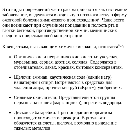
Эти виды повреждений часто рассматриваются как системное
заболевание, выделяются в отдельную нозологическую форму
ожоговой болезни химического происхождения⁴. Чаще всего
они возникают при случайном попадании в полость рта и
глотки бытовой, производственной химии, медицинских
средств в повреждающей концентрации.
4,5
К веществам, вызывающим химические ожоги, относятся
:
Органические и неорганические кислоты: уксусная,
муравьиная, серная, азотная, соляная. Содержатся в
отбеливателях, лаках, красках, бытовых консервантах.
Щелочи: аммиак, каустическая сода (едкий натр),
нашатырный спирт. Встречаются в средствах для
удаления жира, прочистки труб («Крот»), удобрениях.
Сильные окислители. Представители этой группы —
перманганат калия (марганцовка), перекись водорода.
Дисковые батарейки. При попадании в организм
происходят химические реакции. В результате
образуются кислоты, щелочи, возможно выделение
тяжелых металлов.