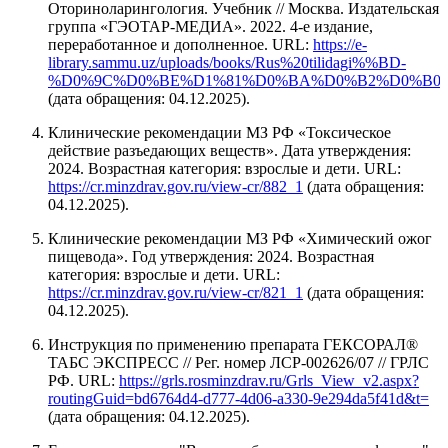
Оториноларингология. Учебник // Москва. Издательская
группа «ГЭОТАР-МЕДИА». 2022. 4-е издание,
переработанное и дополненное. URL:
https://e-
library.sammu.uz/uploads/books/Rus%20tilidagi%%BD-
%D0%9C%D0%BE%D1%81%D0%BA%D0%B2%D0%B0%20
(дата обращения: 04.12.2025).
Клинические рекомендации МЗ РФ «Токсическое
действие разъедающих веществ». Дата утверждения:
2024. Возрастная категория: взрослые и дети. URL:
https://cr.minzdrav.gov.ru/view-cr/882_1
(дата обращения:
04.12.2025).
Клинические рекомендации МЗ РФ «Химический ожог
пищевода». Год утверждения: 2024. Возрастная
категория: взрослые и дети. URL:
https://cr.minzdrav.gov.ru/view-cr/821_1
(дата обращения:
04.12.2025).
Инструкция по применению препарата ГЕКСОРАЛ®
ТАБС ЭКСПРЕСС // Рег. номер ЛСР-002626/07 // ГРЛС
РФ. URL:
https://grls.rosminzdrav.ru/Grls_View_v2.aspx?
routingGuid=bd6764d4-d777-4d06-a330-9e294da5f41d&t=
(дата обращения: 04.12.2025).