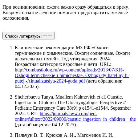
При возникновении ожога важно сразу обращаться к врачу.
Вовремя начатое лечение помогает предотвратить тяжелые
осложнения.
Список литературы:
Клинические рекомендации МЗ РФ «Ожоги
термические и химические. Ожоги солнечные. Ожоги
дыхательных путей». Год утверждения: 2024.
Возрастная категория: взрослые и дети. URL:
http://combustiolog.ru/wp-content/uploads/2013/07/KR-
Ozhogi-termicheskie-i-himicheskie.-Ozhogi-dy-hatel-ny-h-
putej.-Aktualizatsiya-2024-goda.pdf
(дата обращения:
04.12.2025).
Shcherbaeva Tanya, Muallem Kalmovich et al. Caustic,
Ingestion in Children The Otolaryngologist Perspective //
Pediatric Emergency Care 38(9):p e1541-e1544, September
2022. URL:
https://journals.lww.com/pec-
online/fulltext/2022/09000/caustic_ingestion_in_children__the
(дата обращения: 04.12.2025).
Пальчун В. Т., Крюков А. И., Магомедов И. И.