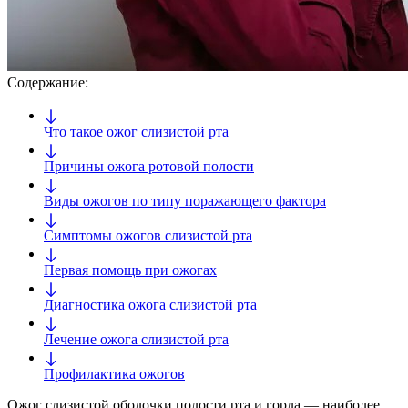
Содержание:
Что такое ожог слизистой рта
Причины ожога ротовой полости
Виды ожогов по типу поражающего фактора
Симптомы ожогов слизистой рта
Первая помощь при ожогах
Диагностика ожога слизистой рта
Лечение ожога слизистой рта
Профилактика ожогов
Ожог слизистой оболочки полости рта и горла — наиболее