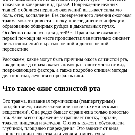
тяжелый и коварный вид травм¹. Повреждение нежных
тканей с обилием нервных окончаний вызывает сильную
боль, отек, воспаление. Без своевременного лечения ожоговая
травма может привести к шоку, присоединению инфекции,
образованию обширных рубцов в дыхательных путях.
2,3
Особенно она опасна для детей
. Правильное оказание
первой помощи на месте происшествия значительно снижает
риск осложнений в краткосрочной и долгосрочной
перспективе.
Расскажем, какие могут быть причины ожога слизистой рта,
как до приезда врача оказать помощь в зависимости от вида
повреждающего фактора, а также подробно опишем методы
диагностики, лечения и профилактики.
Что такое ожог слизистой рта
Это травма, вызванная термическим (температурным)
воздействием, химическими или токсико-химическими
веществами¹. Она редко бывает ограничена только полостью
рта. Чаще всего поражение затрагивает глотку, гортань,
трахею, пищевод и желудок. Степень тяжести обусловлена
глубиной, площадью повреждения. Это зависит от вида,
концентрации вещества или уровня температуры,