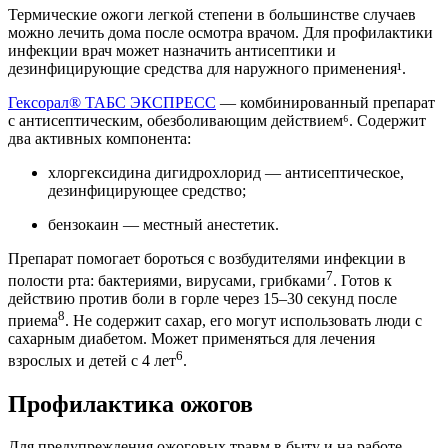
Термические ожоги легкой степени в большинстве случаев
можно лечить дома после осмотра врачом. Для профилактики
инфекции врач может назначить антисептики и
дезинфицирующие средства для наружного применения¹.
Гексорал® ТАБС ЭКСПРЕСС
— комбинированный препарат
с антисептическим, обезболивающим действием⁶. Содержит
два активных компонента:
хлоргексидина дигидрохлорид — антисептическое,
дезинфицирующее средство;
бензокаин — местный анестетик.
Препарат помогает бороться с возбудителями инфекции в
7
полости рта: бактериями, вирусами, грибками
. Готов к
действию против боли в горле через 15–30 секунд после
8
приема
. Не содержит сахар, его могут использовать люди с
сахарным диабетом. Может применяться для лечения
6
взрослых и детей с 4 лет
.
Профилактика ожогов
Для предупреждения ожоговых травм в быту и на работе