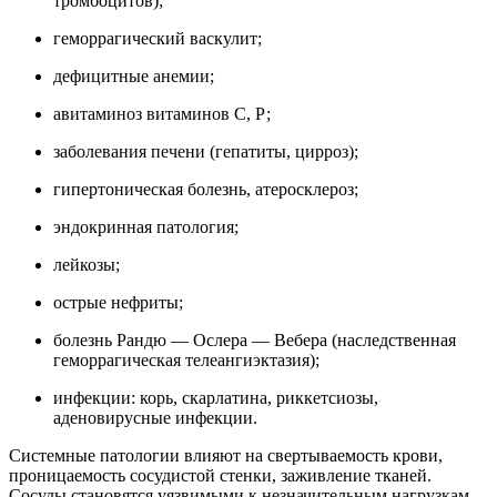
тромбоцитов);
геморрагический васкулит;
дефицитные анемии;
авитаминоз витаминов С, Р;
заболевания печени (гепатиты, цирроз);
гипертоническая болезнь, атеросклероз;
эндокринная патология;
лейкозы;
острые нефриты;
болезнь Рандю — Ослера — Вебера (наследственная
геморрагическая телеангиэктазия);
инфекции: корь, скарлатина, риккетсиозы,
аденовирусные инфекции.
Системные патологии влияют на свертываемость крови,
проницаемость сосудистой стенки, заживление тканей.
Сосуды становятся уязвимыми к незначительным нагрузкам.