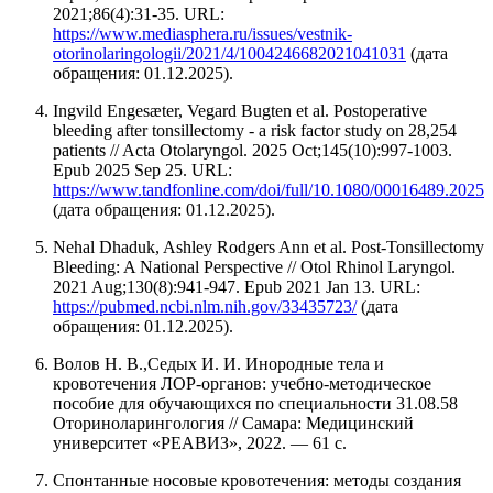
2021;86(4):31‑35. URL:
https://www.mediasphera.ru/issues/vestnik-
otorinolaringologii/2021/4/1004246682021041031
(дата
обращения: 01.12.2025).
Ingvild Engesæter, Vegard Bugten et al. Postoperative
bleeding after tonsillectomy - a risk factor study on 28,254
patients // Acta Otolaryngol. 2025 Oct;145(10):997-1003.
Epub 2025 Sep 25. URL:
https://www.tandfonline.com/doi/full/10.1080/00016489.2025.
(дата обращения: 01.12.2025).
Nehal Dhaduk, Ashley Rodgers Ann et al. Post-Tonsillectomy
Bleeding: A National Perspective // Otol Rhinol Laryngol.
2021 Aug;130(8):941-947. Epub 2021 Jan 13. URL:
https://pubmed.ncbi.nlm.nih.gov/33435723/
(дата
обращения: 01.12.2025).
Волов Н. В.,Седых И. И. Инородные тела и
кровотечения ЛОР-органов: учебно-методическое
пособие для обучающихся по специальности 31.08.58
Оториноларингология // Самара: Медицинский
университет «РЕАВИЗ», 2022. — 61 с.
Спонтанные носовые кровотечения: методы создания