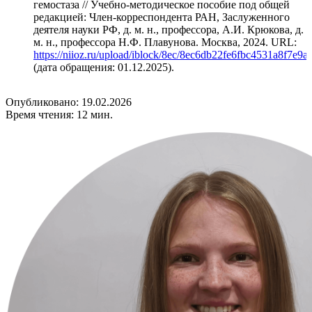
гемостаза // Учебно-методическое пособие под общей
редакцией: Член-корреспондента РАН, Заслуженного
деятеля науки РФ, д. м. н., профессора, А.И. Крюкова, д.
м. н., профессора Н.Ф. Плавунова. Москва, 2024. URL:
https://niioz.ru/upload/iblock/8ec/8ec6db22fe6fbc4531a8f7e9a
(дата обращения: 01.12.2025).
Опубликовано: 19.02.2026
Время чтения: 12 мин.