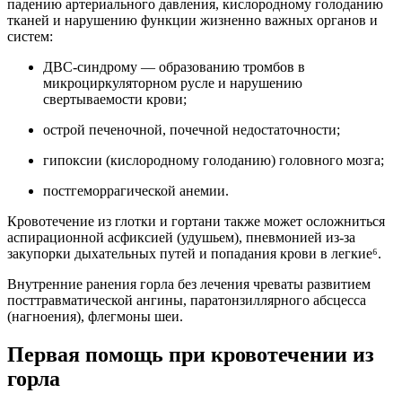
падению артериального давления, кислородному голоданию
тканей и нарушению функции жизненно важных органов и
систем:
ДВС-синдрому — образованию тромбов в
микроциркуляторном русле и нарушению
свертываемости крови;
острой печеночной, почечной недостаточности;
гипоксии (кислородному голоданию) головного мозга;
постгеморрагической анемии.
Кровотечение из глотки и гортани также может осложниться
аспирационной асфиксией (удушьем), пневмонией из-за
закупорки дыхательных путей и попадания крови в легкие⁶.
Внутренние ранения горла без лечения чреваты развитием
посттравматической ангины, паратонзиллярного абсцесса
(нагноения), флегмоны шеи.
Первая помощь при кровотечении из
горла