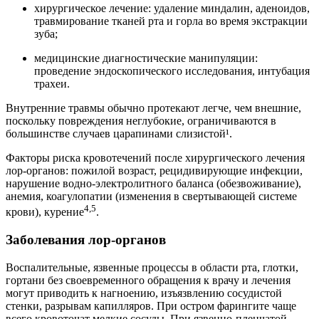
хирургическое лечение: удаление миндалин, аденоидов,
травмирование тканей рта и горла во время экстракции
зуба;
медицинские диагностические манипуляции:
проведение эндоскопического исследования, интубация
трахеи.
Внутренние травмы обычно протекают легче, чем внешние,
поскольку повреждения неглубокие, ограничиваются в
большинстве случаев царапинами слизистой¹.
Факторы риска кровотечений после хирургического лечения
лор-органов: пожилой возраст, рецидивирующие инфекции,
нарушение водно-электролитного баланса (обезвоживание),
анемия, коагулопатии (изменения в свертывающей системе
4,5
крови), курение
.
Заболевания лор-органов
Воспалительные, язвенные процессы в области рта, глотки,
гортани без своевременного обращения к врачу и лечения
могут приводить к нагноению, изъязвлению сосудистой
стенки, разрывам капилляров. При остром фарингите чаще
всего кровоточат мелкие сосуды. При язвенно-пленчатой