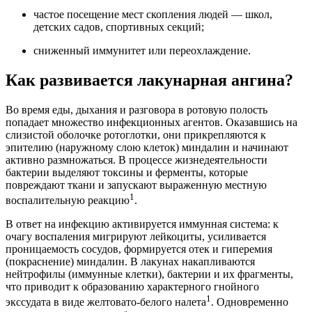
частое посещение мест скопления людей — школ,
детских садов, спортивных секций;
сниженный иммунитет или переохлаждение.
Как развивается лакунарная ангина?
Во время еды, дыхания и разговора в ротовую полость
попадает множество инфекционных агентов. Оказавшись на
слизистой оболочке ротоглотки, они прикрепляются к
эпителию (наружному слою клеток) миндалин и начинают
активно размножаться. В процессе жизнедеятельности
бактерии выделяют токсины и ферменты, которые
повреждают ткани и запускают выраженную местную
1
воспалительную реакцию
.
В ответ на инфекцию активируется иммунная система: к
очагу воспаления мигрируют лейкоциты, усиливается
проницаемость сосудов, формируется отек и гиперемия
(покраснение) миндалин. В лакунах накапливаются
нейтрофилы (иммунные клетки), бактерии и их фрагменты,
что приводит к образованию характерного гнойного
1
экссудата в виде желтовато-белого налета
. Одновременно