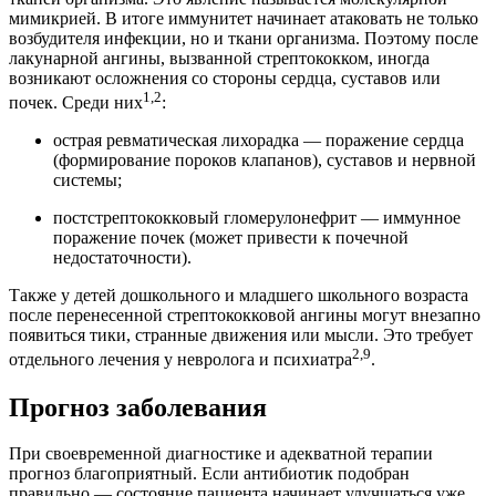
мимикрией. В итоге иммунитет начинает атаковать не только
возбудителя инфекции, но и ткани организма. Поэтому после
лакунарной ангины, вызванной стрептококком, иногда
возникают осложнения со стороны сердца, суставов или
1,2
почек. Среди них
:
острая ревматическая лихорадка — поражение сердца
(формирование пороков клапанов), суставов и нервной
системы;
постстрептококковый гломерулонефрит — иммунное
поражение почек (может привести к почечной
недостаточности).
Также у детей дошкольного и младшего школьного возраста
после перенесенной стрептококковой ангины могут внезапно
появиться тики, странные движения или мысли. Это требует
2,9
отдельного лечения у невролога и психиатра
.
Прогноз заболевания
При своевременной диагностике и адекватной терапии
прогноз благоприятный. Если антибиотик подобран
правильно — состояние пациента начинает улучшаться уже