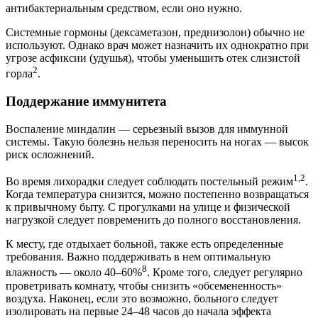
антибактериальным средством, если оно нужно.
Системные гормоны (дексаметазон, преднизолон) обычно не
используют. Однако врач может назначить их однократно при
угрозе асфиксии (удушья), чтобы уменьшить отек слизистой
2
горла
.
Поддержание иммунитета
Воспаление миндалин — серьезный вызов для иммунной
системы. Такую болезнь нельзя переносить на ногах — высок
риск осложнений.
1,2
Во время лихорадки следует соблюдать постельный режим
.
Когда температура снизится, можно постепенно возвращаться
к привычному быту. С прогулками на улице и физической
нагрузкой следует повременить до полного восстановления.
К месту, где отдыхает больной, также есть определенные
требования. Важно поддерживать в нем оптимальную
8
влажность — около 40–60%
. Кроме того, следует регулярно
проветривать комнату, чтобы снизить «обсемененность»
воздуха. Наконец, если это возможно, больного следует
изолировать на первые 24–48 часов до начала эффекта