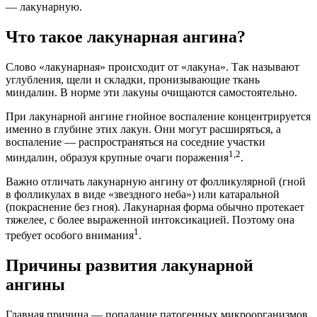
— лакунарную.
Что такое лакунарная ангина?
Слово «лакунарная» происходит от «лакуна». Так называют
углубления, щели и складки, пронизывающие ткань
миндалин. В норме эти лакуны очищаются самостоятельно.
При лакунарной ангине гнойное воспаление концентрируется
именно в глубине этих лакун. Они могут расширяться, а
воспаление — распространяться на соседние участки
1,2
миндалин, образуя крупные очаги поражения
.
Важно отличать лакунарную ангину от фолликулярной (гной
в фолликулах в виде «звездного неба») или катаральной
(покраснение без гноя). Лакунарная форма обычно протекает
тяжелее, с более выраженной интоксикацией. Поэтому она
1
требует особого внимания
.
Причины развития лакунарной
ангины
Главная причина — попадание патогенных микроорганизмов