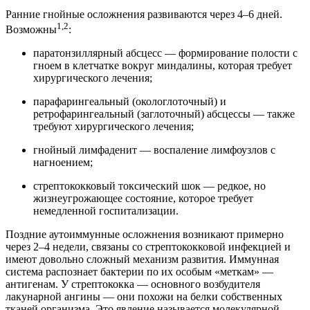
Ранние гнойные осложнения развиваются через 4–6 дней.
1,2
Возможны
:
паратонзиллярный абсцесс — формирование полости с
гноем в клетчатке вокруг миндалины, которая требует
хирургического лечения;
парафарингеальный (окологлоточный) и
ретрофарингеальный (заглоточный) абсцессы — также
требуют хирургического лечения;
гнойный лимфаденит — воспаление лимфоузлов с
нагноением;
стрептококковый токсический шок — редкое, но
жизнеугрожающее состояние, которое требует
немедленной госпитализации.
Поздние аутоиммунные осложнения возникают примерно
через 2–4 недели, связаны со стрептококковой инфекцией и
имеют довольно сложный механизм развития. Иммунная
система распознает бактерии по их особым «меткам» —
антигенам. У стрептококка — основного возбудителя
лакунарной ангины — они похожи на белки собственных
тканей организма. Это явление называется молекулярной