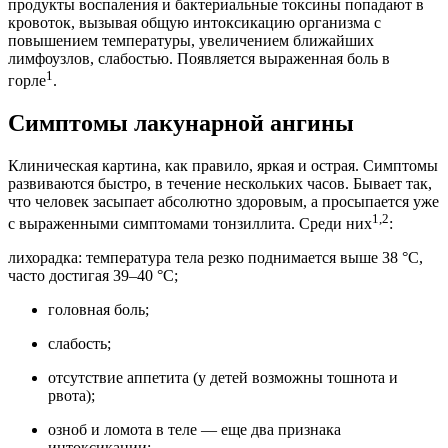
продукты воспаления и бактериальные токсины попадают в
кровоток, вызывая общую интоксикацию организма с
повышением температуры, увеличением ближайших
лимфоузлов, слабостью. Появляется выраженная боль в
1
горле
.
Симптомы лакунарной ангины
Клиническая картина, как правило, яркая и острая. Симптомы
развиваются быстро, в течение нескольких часов. Бывает так,
что человек засыпает абсолютно здоровым, а просыпается уже
1,2
с выраженными симптомами тонзиллита. Среди них
:
лихорадка: температура тела резко поднимается выше 38 °C,
часто достигая 39–40 °C;
головная боль;
слабость;
отсутствие аппетита (у детей возможны тошнота и
рвота);
озноб и ломота в теле — еще два признака
интоксикации;