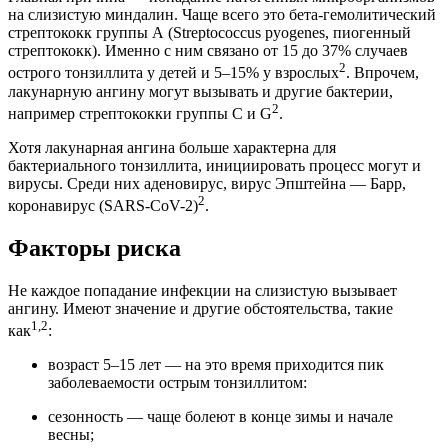
на слизистую миндалин. Чаще всего это бета-гемолитический
стрептококк группы А (Streptococcus pyogenes, пиогенный
стрептококк). Именно с ним связано от 15 до 37% случаев
2
острого тонзиллита у детей и 5–15% у взрослых
. Впрочем,
лакунарную ангину могут вызывать и другие бактерии,
2
например стрептококки группы C и G
.
Хотя лакунарная ангина больше характерна для
бактериального тонзиллита, инициировать процесс могут и
вирусы. Среди них аденовирус, вирус Эпштейна — Барр,
2
коронавирус (SARS-CoV-2)
.
Факторы риска
Не каждое попадание инфекции на слизистую вызывает
ангину. Имеют значение и другие обстоятельства, такие
1,2
как
:
возраст 5–15 лет — на это время приходится пик
заболеваемости острым тонзиллитом:
сезонность — чаще болеют в конце зимы и начале
весны;