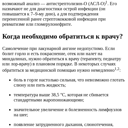
1
возможный анализ — антистрептолизин-О (АСЛ-О)
. Его
назначают не для диагностики острой инфекции (он
повышается к 7–9-му дню), а для подтверждения
перенесенной ранее стрептококковой инфекции при
ревматизме или гломерулонефрите.
Когда необходимо обратиться к врачу?
Самолечение при лакунарной ангине недопустимо. Если
болит горло и есть покраснение, отек или налет на
миндалинах, нужно обратиться к врачу (терапевту, педиатру
или лор-врачу) в плановом порядке. В некоторых случаях
1,2
обратиться за медицинской помощью нужно немедленно
:
боль в горле настолько сильная, что невозможно глотать
слюну или пить жидкость;
температура выше 38,5 °C, которая не сбивается
стандартными жаропонижающими;
значительное увеличение и болезненность лимфоузлов
на шее;
появление затрудненного дыхания, слюнотечения,