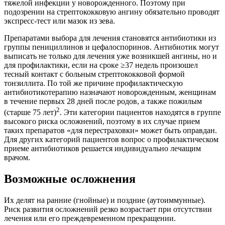
тяжелой инфекции у новорожденного. Поэтому при
подозрении на стрептококковую ангину обязательно проводят
экспресс-тест или мазок из зева.
Препаратами выбора для лечения становятся антибиотики из
группы пенициллинов и цефалоспоринов. Антибиотик могут
выписать не только для лечения уже возникшей ангины, но и
для профилактики, если на сроке ≥37 недель произошел
тесный контакт с больным стрептококковой формой
тонзиллита. По той же причине профилактическую
антибиотикотерапию назначают новорожденным, женщинам
в течение первых 28 дней после родов, а также пожилым
2
(старше 75 лет)
. Эти категории пациентов находятся в группе
высокого риска осложнений, поэтому в их случае прием
таких препаратов «для перестраховки» может быть оправдан.
Для других категорий пациентов вопрос о профилактическом
приеме антибиотиков решается индивидуально лечащим
врачом.
Возможные осложнения
Их делят на ранние (гнойные) и поздние (аутоиммунные).
Риск развития осложнений резко возрастает при отсутствии
лечения или его преждевременном прекращении.