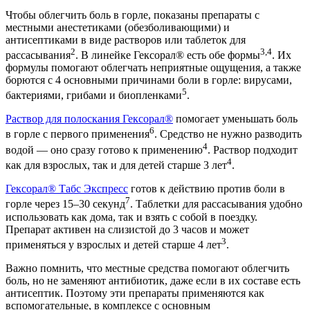
Чтобы облегчить боль в горле, показаны препараты с
местными анестетиками (обезболивающими) и
антисептиками в виде растворов или таблеток для
2
3,4
рассасывания
. В линейке Гексорал® есть обе формы
. Их
формулы помогают облегчать неприятные ощущения, а также
борются с 4 основными причинами боли в горле: вирусами,
5
бактериями, грибами и биопленками
.
Раствор для полоскания Гексорал®
помогает уменьшать боль
6
в горле с первого применения
. Средство не нужно разводить
4
водой — оно сразу готово к применению
. Раствор подходит
4
как для взрослых, так и для детей старше 3 лет
.
Гексорал® Табс Экспресс
готов к действию против боли в
7
горле через 15–30 секунд
. Таблетки для рассасывания удобно
использовать как дома, так и взять с собой в поездку.
Препарат активен на слизистой до 3 часов и может
3
применяться у взрослых и детей старше 4 лет
.
Важно помнить, что местные средства помогают облегчить
боль, но не заменяют антибиотик, даже если в их составе есть
антисептик. Поэтому эти препараты применяются как
вспомогательные, в комплексе с основным