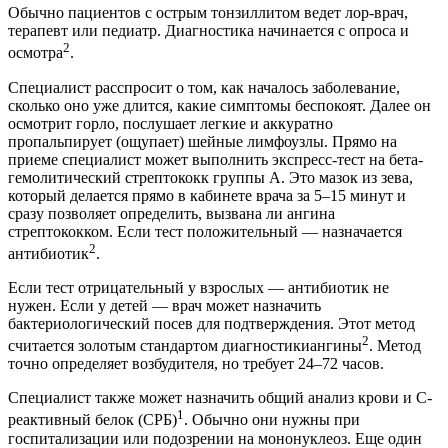
Обычно пациентов с острым тонзиллитом ведет лор-врач,
терапевт или педиатр. Диагностика начинается с опроса и
2
осмотра
.
Специалист расспросит о том, как началось заболевание,
сколько оно уже длится, какие симптомы беспокоят. Далее он
осмотрит горло, послушает легкие и аккуратно
пропальпирует (ощупает) шейные лимфоузлы. Прямо на
приеме специалист может выполнить экспресс-тест на бета-
гемолитический стрептококк группы А. Это мазок из зева,
который делается прямо в кабинете врача за 5–15 минут и
сразу позволяет определить, вызвана ли ангина
стрептококком. Если тест положительный — назначается
2
антибиотик
.
Если тест отрицательный у взрослых — антибиотик не
нужен. Если у детей — врач может назначить
бактериологический посев для подтверждения. Этот метод
2
считается золотым стандартом диагностикиангины
. Метод
точно определяет возбудителя, но требует 24–72 часов.
Специалист также может назначить общий анализ крови и С-
1
реактивный белок (СРБ)
. Обычно они нужны при
госпитализации или подозрении на мононуклеоз. Еще один