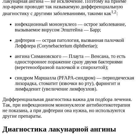
Лакунарная ангина — не исключение. Поэтому на приеме
лор-врачи проводят так называемую дифференциальную
1,2
диагностику с другими заболеваниями, такими как
:
инфекционный мононуклеоз — острое заболевание,
вызываемое вирусом Эпштейна — Барр;
дифтерия — острая патология, вызванная палочкой
Леффлера (Corynebacterium diphtheriae);
ангина Симановского — Плаута — Венсана, то есть
одностороннее поражение сразу двумя бактериями
(веретенообразной палочкой и спирохетой);
синдром Маршалла (PFAPA-синдром) — периодическая
лихорадка, стоматит (язвочки во рту), фарингит и
лимфаденит (увеличение лимфоузлов).
Дифференциальная диагностика важна для подбора лечения.
Так, при инфекционном мононуклеозе антибиотикотерапия
не показана, а при дифтерии она нужна, но используются
другие препараты.
Диагностика лакунарной ангины