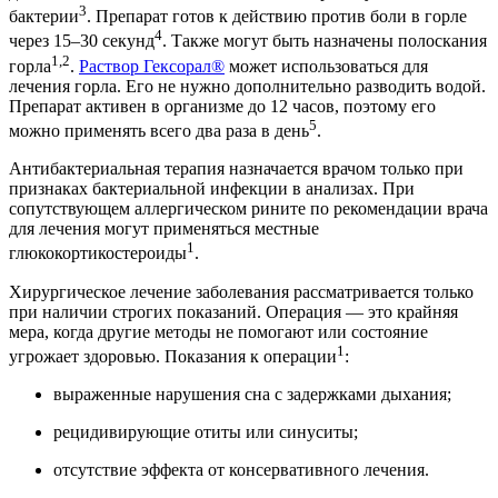
3
бактерии
. Препарат готов к действию против боли в горле
4
через 15–30 секунд
. Также могут быть назначены полоскания
1,2
горла
.
Раствор Гексорал®
может использоваться для
лечения горла. Его не нужно дополнительно разводить водой.
Препарат активен в организме до 12 часов, поэтому его
5
можно применять всего два раза в день
.
Антибактериальная терапия назначается врачом только при
признаках бактериальной инфекции в анализах. При
сопутствующем аллергическом рините по рекомендации врача
для лечения могут применяться местные
1
глюкокортикостероиды
.
Хирургическое лечение заболевания рассматривается только
при наличии строгих показаний. Операция — это крайняя
мера, когда другие методы не помогают или состояние
1
угрожает здоровью. Показания к операции
:
выраженные нарушения сна с задержками дыхания;
рецидивирующие отиты или синуситы;
отсутствие эффекта от консервативного лечения.