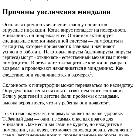
Причины увеличения миндалин
Основная причина увеличения гланд у пациентов —
вирусные инфекции. Когда вирус попадает на поверхность
миндалины, он повреждает ее. Организм активирует
специальные клетки иммунной системы — лимфоциты и
фагоциты, которые прибывают к гландам и начинают
усиленно работать. Некоторые вирусы (аденовирусы, вирусы
герпеса) могут «отключать» естественный механизм гибели
лимфоцитов. В результате эти защитные клетки не умирают
вовремя, а продолжают накапливаться в миндалинах. Как
1
следствие, они увеличиваются в размерах
.
Склонность к гипертрофии может передаваться по наследству.
Определенные гены связаны с развитием этого состояния.
Если у родителей в детстве были проблемы с гландами,
1
высока вероятность, что и у ребенка они появятся
.
То, что нас окружает, напрямую влияет на наше здоровье.
Табачный дым — один из самых опасных врагов для
миндалин. Даже если вы сами не курите, но находитесь в
помещении, где курят, это может спровоцировать увеличение
гланд. Загрязненный воздух, промышленные выбросы, пыль