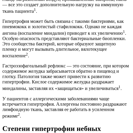
— все это создает дополнительную нагрузку на иммунную
1
ткань пациента
.
Гипертрофия может быть связана с такими бактериями, как
пневмококк и золотистый стафилококк. Однако не каждая
1
ангина (воспаление миндалин) приводит к их увеличению
.
Особую опасность представляют бактериальные биопленки.
Это сообщества бактерий, которые образуют защитную
пленку и могут вызывать длительное, вялотекущее
2
воспаление
.
Гастроэзофагеальный рефлюкс — это состояние, при котором
содержимое желудка забрасывается обратно в пищевод и
глотку. Патология также может привести к развитию
гипертрофии. Кислое содержимое желудка раздражает
1
миндалины, заставляя их «защищаться» и увеличиваться
.
У пациентов с аллергическими заболеваниями чаще
встречается гипертрофия. Аллергены постоянно раздражают
лимфоидную ткань, заставляя ее работать в усиленном
2
режиме
.
Степени гипертрофии небных