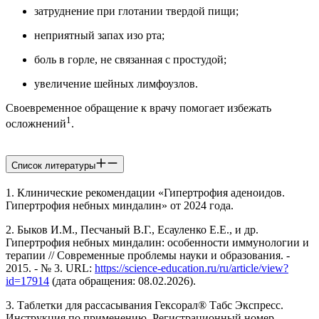
затруднение при глотании твердой пищи;
неприятный запах изо рта;
боль в горле, не связанная с простудой;
увеличение шейных лимфоузлов.
Своевременное обращение к врачу помогает избежать
1
осложнений
.
Список литературы
1. Клинические рекомендации «Гипертрофия аденоидов.
Гипертрофия небных миндалин» от 2024 года.
2. Быков И.М., Песчаный В.Г., Есауленко Е.Е., и др.
Гипертрофия небных миндалин: особенности иммунологии и
терапии // Современные проблемы науки и образования. -
2015. - № 3. URL:
https://science-education.ru/ru/article/view?
id=17914
(дата обращения: 08.02.2026).
3. Таблетки для рассасывания Гексорал® Табс Экспресс.
Инструкция по применению. Регистрационный номер