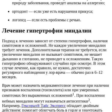
природу заболевания, проведет анализы на аллергию;
ортодонт — если уже есть нарушения прикуса;
логопед — если есть проблемы с речью.
Лечение гипертрофии миндалин
Подход к лечению зависит от степени гипертрофии, наличия
симптомов и осложнений. Не каждое увеличение миндалин
требует лечения. Дополнительная терапия не требуется, если
увеличение миндалин не вызывает симптомов, не мешает
дыханию и глотанию, не приводит к осложнениям. Такую
гипертрофию обнаруживают случайно при осмотре. В этом
случае лечение, как правило, не нужно, достаточно
регулярного наблюдения у лор-врача — обычно раз в 6–12
месяцев.
Врач может назначить медикаментозное лечение при наличии
признаков воспаления (тонзиллита) или при умеренных
1
симптомах без выраженных осложнений
. При воспалении
2
небных миндалин могут назначаться антисептики
.
Например,
Гексорал® Табс Экспресс
обладает двойным
действием: помогает облегчать боль в горле и уничтожать