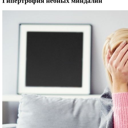
Гипертрофия небных миндалин