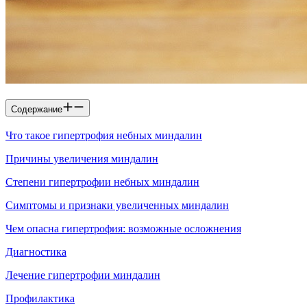
Содержание
Что такое гипертрофия небных миндалин
Причины увеличения миндалин
Степени гипертрофии небных миндалин
Симптомы и признаки увеличенных миндалин
Чем опасна гипертрофия: возможные осложнения
Диагностика
Лечение гипертрофии миндалин
Профилактика