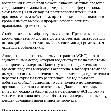
воспалении и отеке врач может назначить местные средства,
содержащие гормоны (например, на основе флутиказона,
мометазона). Они обладают противовоспалительным и
противоотечным действием, практически не всасываются в
кровь и имеют высокий профиль безопасности при
правильном применении.
Стабилизаторы мембран тучных клеток. Препараты на основе
кромоглициевой кислоты в форме спреев или растворов для
ингаляций препятствуют выбросу гистамина, применяются
чаще для профилактики.
Аллерген-специфическая иммунотерапия (АСИТ) — это
единственный метод, который воздействует не на симптомы,
а на причину аллергии. Пациенту в течение длительного
времени вводятся микродозы аллергена. Благодаря этому его
иммунная система постепенно «привыкает» к раздражителю и
перестает бурно на него реагировать. Метод помогает
добиться стойкой ремиссии, то есть полного исчезновения
признаков болезни на долгое время. Далеко не все виды
аллергий можно стабилизировать с помощью АСИТ. Тем не
менее сегодня она позволяет бороться с аллергией на пыльцу,
клещей домашней пыли и многие продукты.
Возможные осложнения