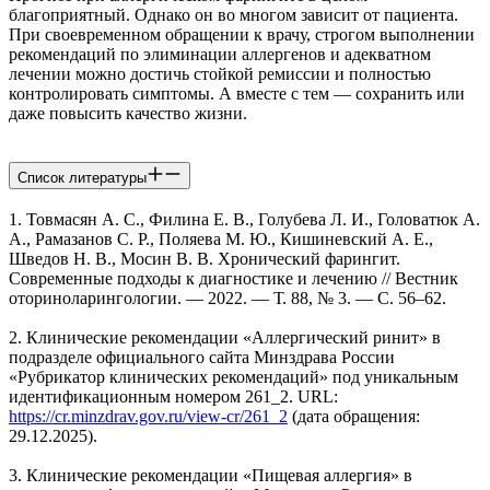
благоприятный. Однако он во многом зависит от пациента.
При своевременном обращении к врачу, строгом выполнении
рекомендаций по элиминации аллергенов и адекватном
лечении можно достичь стойкой ремиссии и полностью
контролировать симптомы. А вместе с тем — сохранить или
даже повысить качество жизни.
Список литературы
1. Товмасян А. С., Филина Е. В., Голубева Л. И., Головатюк А.
А., Рамазанов С. Р., Поляева М. Ю., Кишиневский А. Е.,
Шведов Н. В., Мосин В. В. Хронический фарингит.
Современные подходы к диагностике и лечению // Вестник
оториноларингологии. — 2022. — Т. 88, № 3. — С. 56–62.
2. Клинические рекомендации «Аллергический ринит» в
подразделе официального сайта Минздрава России
«Рубрикатор клинических рекомендаций» под уникальным
идентификационным номером 261_2. URL:
https://cr.minzdrav.gov.ru/view-cr/261_2
(дата обращения:
29.12.2025).
3. Клинические рекомендации «Пищевая аллергия» в