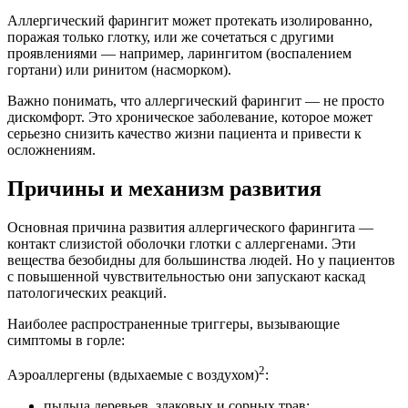
Аллергический фарингит может протекать изолированно,
поражая только глотку, или же сочетаться с другими
проявлениями — например, ларингитом (воспалением
гортани) или ринитом (насморком).
Важно понимать, что аллергический фарингит — не просто
дискомфорт. Это хроническое заболевание, которое может
серьезно снизить качество жизни пациента и привести к
осложнениям.
Причины и механизм развития
Основная причина развития аллергического фарингита —
контакт слизистой оболочки глотки с аллергенами. Эти
вещества безобидны для большинства людей. Но у пациентов
с повышенной чувствительностью они запускают каскад
патологических реакций.
Наиболее распространенные триггеры, вызывающие
симптомы в горле:
2
Аэроаллергены (вдыхаемые с воздухом)
:
пыльца деревьев, злаковых и сорных трав;