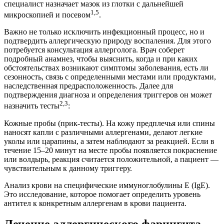
специалист назначает мазок из глотки с дальнейшей
1,5
микроскопией и посевом
.
Важно не только исключить инфекционный процесс, но и
подтвердить аллергическую природу воспаления. Для этого
потребуется консультация аллерголога. Врач соберет
подробный анамнез, чтобы выяснить, когда и при каких
обстоятельствах возникают симптомы заболевания, есть ли
сезонность, связь с определенными местами или продуктами,
наследственная предрасположенность. Далее для
подтверждения диагноза и определения триггеров он может
2,3
назначить тесты
:
Кожные пробы (прик-тесты). На кожу предплечья или спины
наносят капли с различными аллергенами, делают легкие
уколы или царапины, а затем наблюдают за реакцией. Если в
течение 15–20 минут на месте пробы появляется покраснение
или волдырь, реакция считается положительной, а пациент —
чувствительным к данному триггеру.
Анализ крови на специфические иммуноглобулины Е (IgE).
Это исследование, которое помогает определить уровень
антител к конкретным аллергенам в крови пациента.