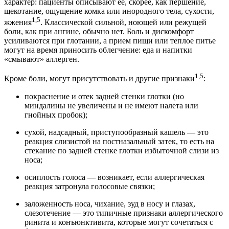
характер: пациенты описывают ее, скорее, как першение,
щекотание, ощущение комка или инородного тела, сухости,
1,5
жжения
. Классической сильной, ноющей или режущей
боли, как при ангине, обычно нет. Боль и дискомфорт
усиливаются при глотании, а прием пищи или теплое питье
могут на время приносить облегчение: еда и напитки
«смывают» аллерген.
1,5
Кроме боли, могут присутствовать и другие признаки
:
покраснение и отек задней стенки глотки (но
миндалины не увеличены и не имеют налета или
гнойных пробок);
сухой, надсадный, приступообразный кашель — это
реакция слизистой на постназальный затек, то есть на
стекание по задней стенке глотки избыточной слизи из
носа;
осиплость голоса — возникает, если аллергическая
реакция затронула голосовые связки;
заложенность носа, чихание, зуд в носу и глазах,
слезотечение — это типичные признаки аллергического
ринита и конъюнктивита, которые могут сочетаться с