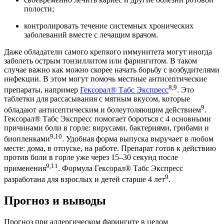
полости;
контролировать течение системных хронических
заболеваний вместе с лечащим врачом.
Даже обладатели самого крепкого иммунитета могут иногда
заболеть острым тонзиллитом или фарингитом. В таком
случае важно как можно скорее начать борьбу с возбудителями
инфекции. В этом могут помочь местные антисептические
8,9
препараты, например
Гексорал® Табс Экспресс
. Это
таблетки для рассасывания с мятным вкусом, которые
9
обладают антисептическим и болеутоляющим действием
.
Гексорал® Табс Экспресс помогает бороться с 4 основными
причинами боли в горле: вирусами, бактериями, грибами и
9,10
биопленками
. Удобная форма выпуска выручает в любом
месте: дома, в отпуске, на работе. Препарат готов к действию
против боли в горле уже через 15–30 секунд после
9,11
применения
. Формула Гексорал® Табс Экспресс
9
разработана для взрослых и детей старше 4 лет
.
Прогноз и выводы
Прогноз при аллергическом фарингите в целом