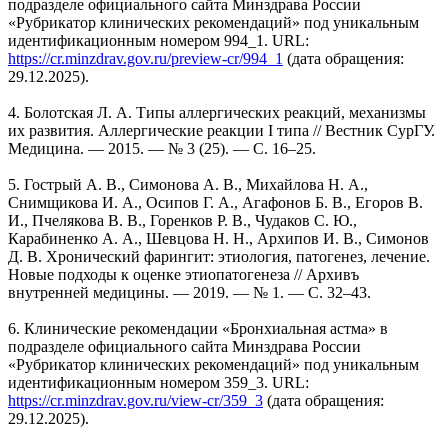
подразделе официального сайта Минздрава России
«Рубрикатор клинических рекомендаций» под уникальным
идентификационным номером 994_1. URL:
https://cr.minzdrav.gov.ru/preview-cr/994_1
(дата обращения:
29.12.2025).
4. Болотская Л. А. Типы аллергических реакций, механизмы
их развития. Аллергические реакции I типа // Вестник СурГУ.
Медицина. — 2015. — № 3 (25). — С. 16–25.
5. Гострый А. В., Симонова А. В., Михайлова Н. А.,
Снимщикова И. А., Осипов Г. А., Агафонов Б. В., Егоров В.
И., Пчелякова В. В., Горенков Р. В., Чудаков С. Ю.,
Карабиненко А. А., Шевцова Н. Н., Архипов И. В., Симонов
Д. В. Хронический фарингит: этиология, патогенез, лечение.
Новые подходы к оценке этиопатогенеза // Архивъ
внутренней медицины. — 2019. — № 1. — С. 32–43.
6. Клинические рекомендации «Бронхиальная астма» в
подразделе официального сайта Минздрава России
«Рубрикатор клинических рекомендаций» под уникальным
идентификационным номером 359_3. URL:
https://cr.minzdrav.gov.ru/view-cr/359_3
(дата обращения:
29.12.2025).