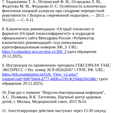
7. Евдокимова Т. А., Петровский Ф. И., Огородова Л. М.,
Федотова М. М., Федорова О. С. Особенности клинических
фенотипов пищевой аллергии при синдроме перекрестной
реактивности // Вопросы современной педиатрии. — 2013. —
№12(2). — С. 6-11.
8. Клинические рекомендации «Острый тонзиллит и
фарингит (Острый тонзиллофарингит)» в подразделе
официального сайта Минздрава России «Рубрикатор
клинических рекомендаций» под уникальным
идентификационным номером 306_3. URL:
https://cr.minzdrav.gov.ru/view-cr/306_3
(дата обращения:
29.12.2025).
9. Инструкция по применению препарата ГЕКСОРАЛ® ТАБС
ЭКСПРЕСС // Рег. номер ЛСР-002626/07 // ГРЛС РФ. URL:
https://grls.rosminzdrav.ru/Grls_View_v2.aspx?
routingGuid=bd6764d4-d777-4d06-a330-9e294da5f41d&t=
(дата
обращения: 29.12.2025).
10. Еще раз о термине "Вирусно-бактериальная инфекция",
А.С. Полякова, В.К. Таточенко, Научный центр здоровья
детей, г. Москва, Медицинский совет, 2015 №14.
11. Анестезирующее действие наступает через 15-30 секунд