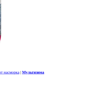
от насморка
|
Мультизима