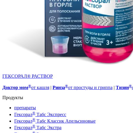
ГЕКСОРАЛ® РАСТВОР
®
®
®
Доктор мом
от кашля
|
Ринза
от простуды и гриппа
|
Тизин
Продукты
препараты
®
Гексорал
Табс Экспресс
®
Гексорал
Табс Классик Апельсиновые
®
Гексорал
Табс Экстра
®